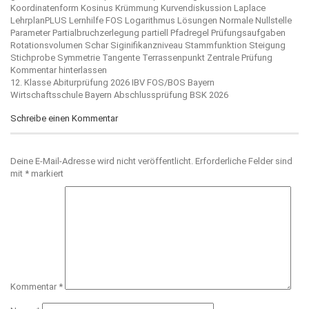
Koordinatenform
Kosinus
Krümmung
Kurvendiskussion
Laplace
LehrplanPLUS
Lernhilfe FOS
Logarithmus
Lösungen
Normale
Nullstelle
Parameter
Partialbruchzerlegung
partiell
Pfadregel
Prüfungsaufgaben
Rotationsvolumen
Schar
Siginifikanzniveau
Stammfunktion
Steigung
Stichprobe
Symmetrie
Tangente
Terrassenpunkt
Zentrale Prüfung
Kommentar hinterlassen
Beitragsnavigation
12. Klasse Abiturprüfung 2026 IBV FOS/BOS Bayern
Wirtschaftsschule Bayern Abschlussprüfung BSK 2026
Schreibe einen Kommentar
Deine E-Mail-Adresse wird nicht veröffentlicht.
Erforderliche Felder sind
mit
*
markiert
Kommentar
*