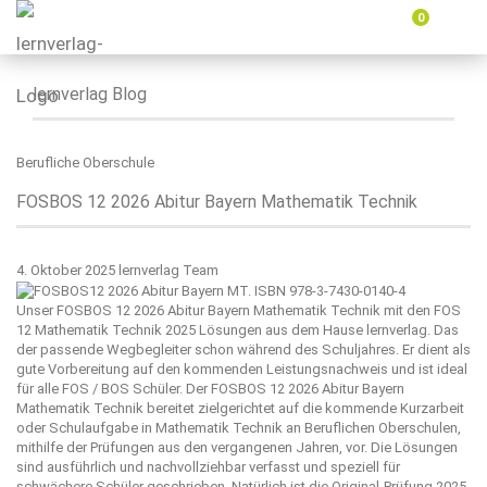
0
Menü
ein-
oder
ausbl
lernverlag Blog
Berufliche Oberschule
FOSBOS 12 2026 Abitur Bayern Mathematik Technik
4. Oktober 2025
lernverlag Team
Unser FOSBOS 12 2026 Abitur Bayern Mathematik Technik mit den FOS
12 Mathematik Technik 2025 Lösungen aus dem Hause
lernverlag
. Das
der passende Wegbegleiter schon während des Schuljahres. Er dient als
gute Vorbereitung auf den kommenden Leistungsnachweis und ist ideal
für alle FOS / BOS Schüler. Der FOSBOS 12 2026 Abitur Bayern
Mathematik Technik bereitet zielgerichtet auf die kommende Kurzarbeit
oder Schulaufgabe in Mathematik Technik an Beruflichen Oberschulen,
mithilfe der Prüfungen aus den vergangenen Jahren, vor. Die Lösungen
sind ausführlich und nachvollziehbar verfasst und speziell für
schwächere Schüler geschrieben. Natürlich ist die Original-Prüfung 2025