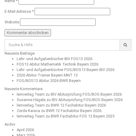
Name
*
E-Mail-Adresse
*
Website
Suche
für:
Neueste Beiträge
Lehr- und Aufgabenbücher IBV FOS13 2026
FOS13 Abitur Mathematik Technik Bayern 2026
Lehr- und Aufgabenbücher FOS/BOS13 Bayern IBV 2026
2026 Abitur-Trainer Bayern MNT 13
FOS/BOS13 Abitur 2026 BWR Bayern
Neueste Kommentare
lernverlag Team
zu
IBV Abiturprüfung FOS/BOS Bayern 2026
Susanne Hägele
zu
IBV Abiturprüfung FOS/BOS Bayern 2026
lernverlag Team
zu
BWR 12 Fachabitur Bayern 2026
Zerda Karaca
zu
BWR 12 Fachabitur Bayern 2026
lernverlag Team
zu
BWR Fachabitur FOS 12 Bayern 2025
Archiv
April 2026
März 2026