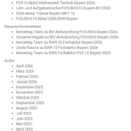
FOS13 Abitur Mathematik Technik Bayern 2026
Lehr- und Aufgabenbücher FOS/BOS13 Bayern IBV 2026
2026 Abitur-Trainer Bayern MNT 13
FOS/BOS13 Abitur 2026 BWR Bayern
Neueste Kommentare
lernverlag Team
zu
IBV Abiturprüfung FOS/BOS Bayern 2026
Susanne Hägele
zu
IBV Abiturprüfung FOS/BOS Bayern 2026
lernverlag Team
zu
BWR 12 Fachabitur Bayern 2026
Zerda Karaca
zu
BWR 12 Fachabitur Bayern 2026
lernverlag Team
zu
BWR Fachabitur FOS 12 Bayern 2025
Archiv
April 2026
März 2026
Februar 2026
Januar 2026
Dezember 2025
November 2025
Oktober 2025
September 2025
August 2025
Juli 2025
Juni 2025
Mai 2025
April 2025