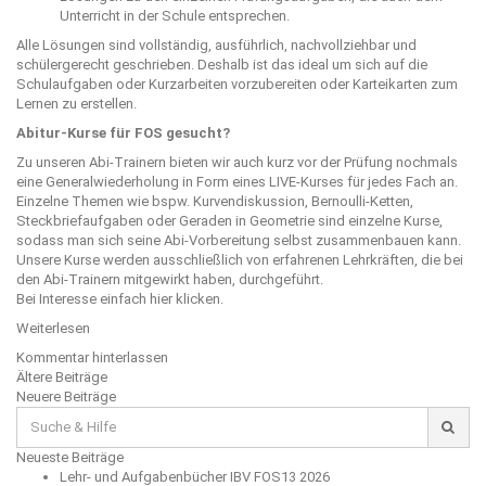
Unterricht in der Schule entsprechen.
Alle Lösungen sind vollständig, ausführlich, nachvollziehbar und
schülergerecht geschrieben. Deshalb ist das ideal um sich auf die
Schulaufgaben oder Kurzarbeiten vorzubereiten oder Karteikarten zum
Lernen zu erstellen.
Abitur-Kurse für FOS gesucht?
Zu unseren Abi-Trainern bieten wir auch kurz vor der Prüfung nochmals
eine Generalwiederholung in Form eines LIVE-Kurses für jedes Fach an.
Einzelne Themen wie bspw. Kurvendiskussion, Bernoulli-Ketten,
Steckbriefaufgaben oder Geraden in Geometrie sind einzelne Kurse,
sodass man sich seine Abi-Vorbereitung selbst zusammenbauen kann.
Unsere Kurse werden ausschließlich von erfahrenen Lehrkräften, die bei
den Abi-Trainern mitgewirkt haben, durchgeführt.
Bei Interesse einfach
hier
klicken.
Weiterlesen
Kommentar hinterlassen
Beitragsnavigation
Ältere Beiträge
Neuere Beiträge
Suche
für:
Neueste Beiträge
Lehr- und Aufgabenbücher IBV FOS13 2026