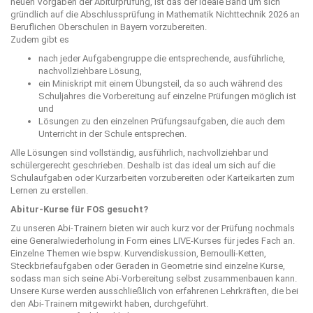
neuen Vorgaben der Abiturprüfung, ist das der ideale Band um sich
gründlich auf die Abschlussprüfung in Mathematik Nichttechnik 2026 an
Beruflichen Oberschulen in Bayern vorzubereiten.
Zudem gibt es
nach jeder Aufgabengruppe die entsprechende, ausführliche,
nachvollziehbare Lösung,
ein Miniskript mit einem Übungsteil, da so auch während des
Schuljahres die Vorbereitung auf einzelne Prüfungen möglich ist
und
Lösungen zu den einzelnen Prüfungsaufgaben, die auch dem
Unterricht in der Schule entsprechen.
Alle Lösungen sind vollständig, ausführlich, nachvollziehbar und
schülergerecht geschrieben. Deshalb ist das ideal um sich auf die
Schulaufgaben oder Kurzarbeiten vorzubereiten oder Karteikarten zum
Lernen zu erstellen.
Abitur-Kurse für FOS gesucht?
Zu unseren Abi-Trainern bieten wir auch kurz vor der Prüfung nochmals
eine Generalwiederholung in Form eines LIVE-Kurses für jedes Fach an.
Einzelne Themen wie bspw. Kurvendiskussion, Bernoulli-Ketten,
Steckbriefaufgaben oder Geraden in Geometrie sind einzelne Kurse,
sodass man sich seine Abi-Vorbereitung selbst zusammenbauen kann.
Unsere Kurse werden ausschließlich von erfahrenen Lehrkräften, die bei
den Abi-Trainern mitgewirkt haben, durchgeführt.