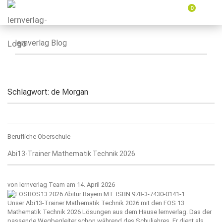
0
Menü
ein-
oder
ausbl
lernverlag Blog
Schlagwort:
de Morgan
Berufliche Oberschule
Abi13-Trainer Mathematik Technik 2026
von
lernverlag Team
am 14. April 2026
Unser Abi13-Trainer Mathematik Technik 2026 mit den FOS 13
Mathematik Technik 2026 Lösungen aus dem Hause
lernverlag
. Das der
passende Wegbegleiter schon während des Schuljahres. Er dient als