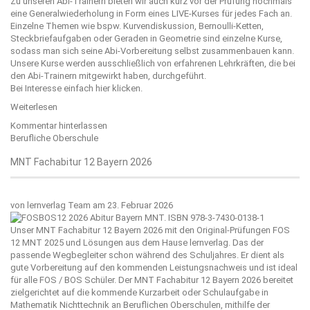
Zu unseren Abi-Trainern bieten wir auch kurz vor der Prüfung nochmals
eine Generalwiederholung in Form eines LIVE-Kurses für jedes Fach an.
Einzelne Themen wie bspw. Kurvendiskussion, Bernoulli-Ketten,
Steckbriefaufgaben oder Geraden in Geometrie sind einzelne Kurse,
sodass man sich seine Abi-Vorbereitung selbst zusammenbauen kann.
Unsere Kurse werden ausschließlich von erfahrenen Lehrkräften, die bei
den Abi-Trainern mitgewirkt haben, durchgeführt.
Bei Interesse einfach
hier
klicken.
Weiterlesen
Kommentar hinterlassen
Berufliche Oberschule
MNT Fachabitur 12 Bayern 2026
von
lernverlag Team
am 23. Februar 2026
Unser MNT Fachabitur 12 Bayern 2026 mit den Original-Prüfungen FOS
12 MNT 2025 und Lösungen aus dem Hause
lernverlag
. Das der
passende Wegbegleiter schon während des Schuljahres. Er dient als
gute Vorbereitung auf den kommenden Leistungsnachweis und ist ideal
für alle FOS / BOS Schüler. Der MNT Fachabitur 12 Bayern 2026 bereitet
zielgerichtet auf die kommende Kurzarbeit oder Schulaufgabe in
Mathematik Nichttechnik an Beruflichen Oberschulen, mithilfe der