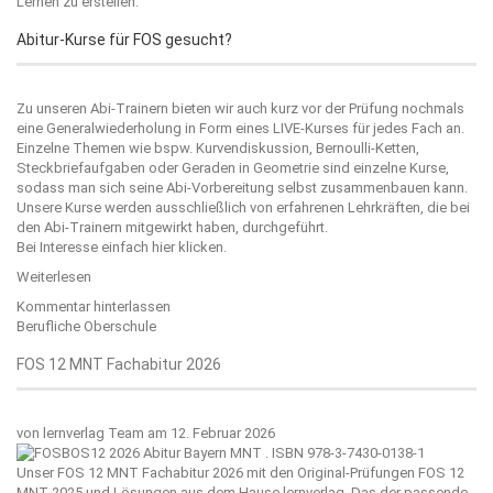
Lernen zu erstellen.
Abitur-Kurse für FOS gesucht?
Zu unseren Abi-Trainern bieten wir auch kurz vor der Prüfung nochmals
eine Generalwiederholung in Form eines LIVE-Kurses für jedes Fach an.
Einzelne Themen wie bspw. Kurvendiskussion, Bernoulli-Ketten,
Steckbriefaufgaben oder Geraden in Geometrie sind einzelne Kurse,
sodass man sich seine Abi-Vorbereitung selbst zusammenbauen kann.
Unsere Kurse werden ausschließlich von erfahrenen Lehrkräften, die bei
den Abi-Trainern mitgewirkt haben, durchgeführt.
Bei Interesse einfach
hier
klicken.
Weiterlesen
Kommentar hinterlassen
Berufliche Oberschule
FOS 12 MNT Fachabitur 2026
von
lernverlag Team
am 12. Februar 2026
Unser FOS 12 MNT Fachabitur 2026 mit den Original-Prüfungen FOS 12
MNT 2025 und Lösungen aus dem Hause
lernverlag
. Das der passende