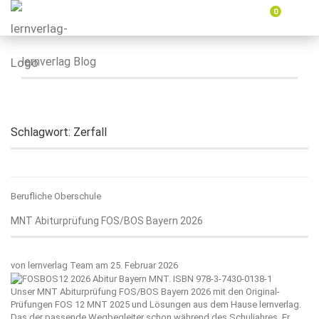
0
Menü
ein-
oder
ausbl
lernverlag Blog
Schlagwort:
Zerfall
Berufliche Oberschule
MNT Abiturprüfung FOS/BOS Bayern 2026
von
lernverlag Team
am 25. Februar 2026
Unser MNT Abiturprüfung FOS/BOS Bayern 2026 mit den Original-
Prüfungen FOS 12 MNT 2025 und Lösungen aus dem Hause
lernverlag
.
Das der passende Wegbegleiter schon während des Schuljahres. Er