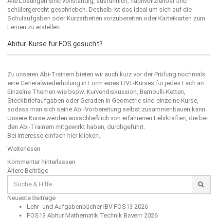
Alle Lösungen sind vollständig, ausführlich, nachvollziehbar und
schülergerecht geschrieben. Deshalb ist das ideal um sich auf die
Schulaufgaben oder Kurzarbeiten vorzubereiten oder Karteikarten zum
Lernen zu erstellen.
Abitur-Kurse für FOS gesucht?
Zu unseren Abi-Trainern bieten wir auch kurz vor der Prüfung nochmals
eine Generalwiederholung in Form eines LIVE-Kurses für jedes Fach an.
Einzelne Themen wie bspw. Kurvendiskussion, Bernoulli-Ketten,
Steckbriefaufgaben oder Geraden in Geometrie sind einzelne Kurse,
sodass man sich seine Abi-Vorbereitung selbst zusammenbauen kann.
Unsere Kurse werden ausschließlich von erfahrenen Lehrkräften, die bei
den Abi-Trainern mitgewirkt haben, durchgeführt.
Bei Interesse einfach
hier
klicken.
Weiterlesen
Kommentar hinterlassen
Beitragsnavigation
Ältere Beiträge
Suche
für:
Neueste Beiträge
Lehr- und Aufgabenbücher IBV FOS13 2026
FOS13 Abitur Mathematik Technik Bayern 2026