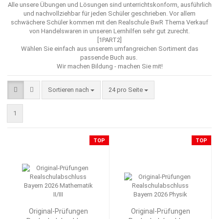
Alle unsere Übungen und Lösungen sind unterrichtskonform, ausführlich
und nachvollziehbar für jeden Schüler geschrieben. Vor allem
schwächere Schüler kommen mit den Realschule BwR Thema Verkauf
von Handelswaren in unseren Lernhilfen sehr gut zurecht.
[1PART2]
Wählen Sie einfach aus unserem umfangreichen Sortiment das
passende Buch aus.
Wir machen Bildung - machen Sie mit!
Sortieren nach
pro Seite
Sortieren nach
24 pro Seite
1
TOP
TOP
Original-Prüfungen
Original-Prüfungen