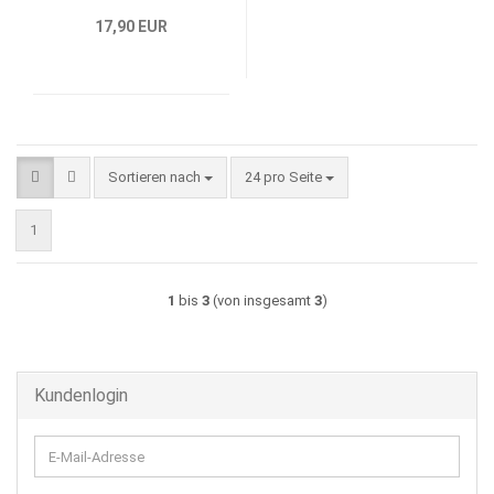
17,90 EUR
Sortieren nach
pro Seite
Sortieren nach
24 pro Seite
1
1
bis
3
(von insgesamt
3
)
Kundenlogin
E-
Mail-