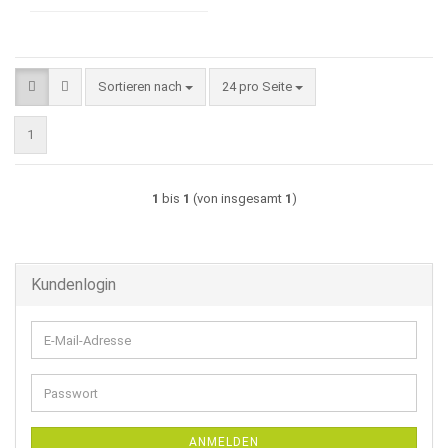
Sortieren nach
pro Seite
Sortieren nach
24 pro Seite
1
1
bis
1
(von insgesamt
1
)
Kundenlogin
E-
Mail-
Adresse
Passwort
ANMELDEN