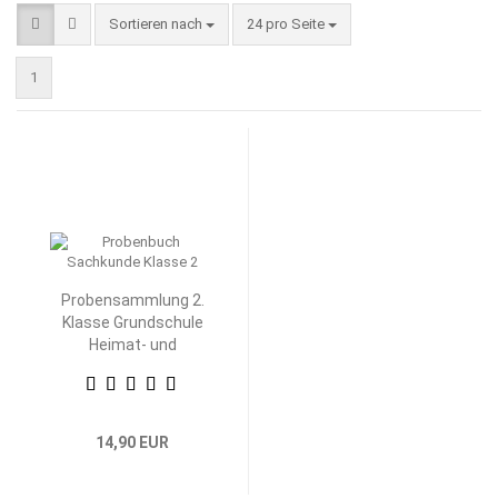
Sortieren nach
pro Seite
Sortieren nach
24 pro Seite
1
Probensammlung 2.
Klasse Grundschule
Heimat- und
Sachkunde
14,90 EUR