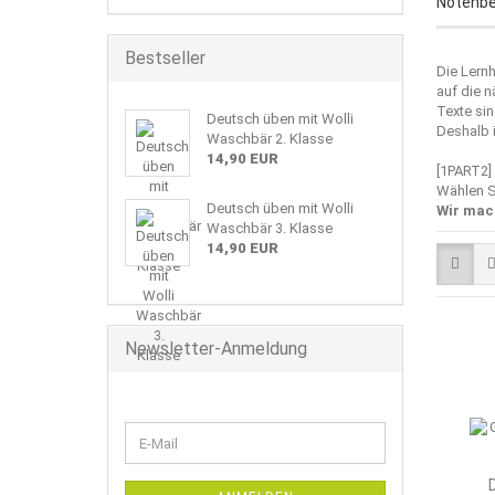
Notenbe
Bestseller
Die Lernh
auf die n
Texte si
Deutsch üben mit Wolli
Deshalb 
Waschbär 2. Klasse
14,90 EUR
[1PART2]
Wählen S
Deutsch üben mit Wolli
Wir mac
Waschbär 3. Klasse
14,90 EUR
Newsletter-Anmeldung
WEITER
E-
ZUR
Mail
NEWSLETTER-
ANMELDUNG