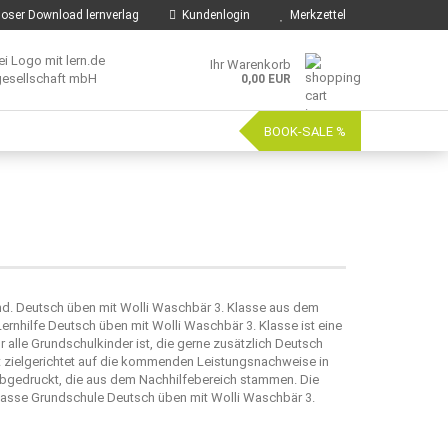
oser Download lernverlag
Kundenlogin
Merkzettel
Ihr Warenkorb
0,00 EUR
BOOK-SALE %
nd. Deutsch üben mit Wolli Waschbär 3. Klasse aus dem
ernhilfe Deutsch üben mit Wolli Waschbär 3. Klasse ist eine
alle Grundschulkinder ist, die gerne zusätzlich Deutsch
et zielgerichtet auf die kommenden Leistungsnachweise in
abgedruckt, die aus dem Nachhilfebereich stammen. Die
Klasse Grundschule Deutsch üben mit Wolli Waschbär 3.