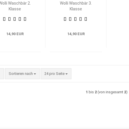
Wolli Waschbär 2.
Wolli Waschbär 3.
Klasse
Klasse
14,90 EUR
14,90 EUR
Sortieren nach
pro Seite
Sortieren nach
24 pro Seite
1
bis
2
(von insgesamt
2
)