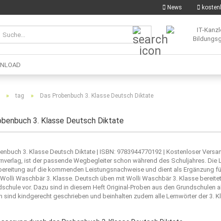
News
kostenl
Suche...
NLOAD
»
»
tag
Das Probenbuch 3. Klasse Deutsch Diktate
benbuch 3. Klasse Deutsch Diktate
enbuch 3. Klasse Deutsch Diktate | ISBN: 9783944770192 | Kostenloser Versa
rnverlag
, ist der passende Wegbegleiter schon während des Schuljahres. Die L
bereitung auf die kommenden Leistungsnachweise und dient als Ergänzung für 
 Wolli Waschbär 3. Klasse. Deutsch üben mit Wolli Waschbär 3. Klasse bereit
dschule vor. Dazu sind in diesem Heft Original-Proben aus den Grundschulen 
 sind kindgerecht geschrieben und beinhalten zudem alle Lernwörter der 3. 