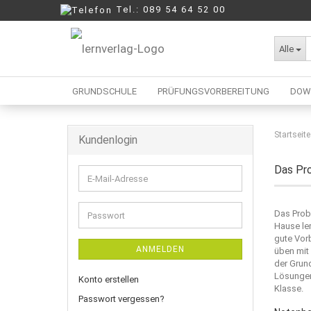
Tel.: 089 54 64 52 00
Alle
GRUNDSCHULE
PRÜFUNGSVORBEREITUNG
DOW
Startseite
Kundenlogin
Berufliche Oberschule
Mittelschule
Das Pro
E-
Realschule
Mail-
Wirtschaftsschule
Adresse
Das Prob
Passwort
Hause
le
gute Vor
ANMELDEN
üben mit
der Grun
Lösungen
Konto erstellen
Klasse.
Passwort vergessen?