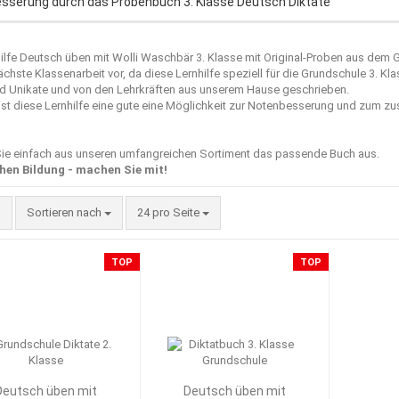
sserung durch das Probenbuch 3. Klasse Deutsch Diktate
ilfe Deutsch üben mit Wolli Waschbär 3. Klasse mit Original-Proben aus dem 
ächste Klassenarbeit vor, da diese Lernhilfe speziell für die Grundschule 3. Kla
nd Unikate und von den Lehrkräften aus unserem Hause geschrieben.
ist diese Lernhilfe eine gute eine Möglichkeit zur Notenbesserung und zum z
ie einfach aus unseren umfangreichen Sortiment das passende Buch aus.
hen Bildung - machen Sie mit!
Sortieren nach
pro Seite
Sortieren nach
24 pro Seite
TOP
TOP
Deutsch üben mit
Deutsch üben mit