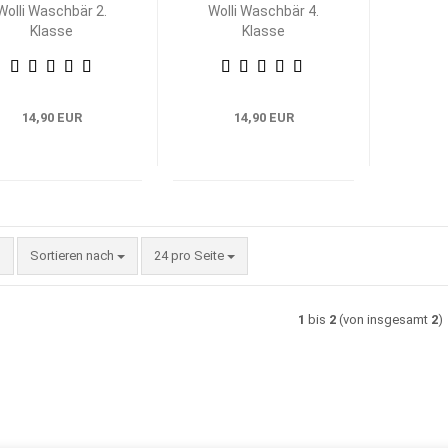
Wolli Waschbär 2.
Wolli Waschbär 4.
Klasse
Klasse
14,90 EUR
14,90 EUR
Sortieren nach
pro Seite
Sortieren nach
24 pro Seite
1
bis
2
(von insgesamt
2
)