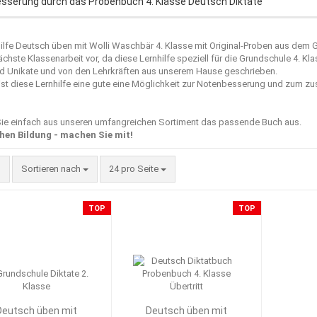
sserung durch das Probenbuch 4. Klasse Deutsch Diktate
ilfe Deutsch üben mit Wolli Waschbär 4. Klasse mit Original-Proben aus dem 
ächste Klassenarbeit vor, da diese Lernhilfe speziell für die Grundschule 4. Kla
nd Unikate und von den Lehrkräften aus unserem Hause geschrieben.
ist diese Lernhilfe eine gute eine Möglichkeit zur Notenbesserung und zum z
ie einfach aus unseren umfangreichen Sortiment das passende Buch aus.
hen Bildung - machen Sie mit!
Sortieren nach
pro Seite
Sortieren nach
24 pro Seite
TOP
TOP
Deutsch üben mit
Deutsch üben mit