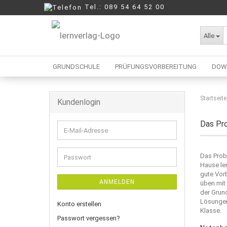
Tel.: 089 54 64 52 00
Alle
GRUNDSCHULE
PRÜFUNGSVORBEREITUNG
DOW
Startseite
Kundenlogin
Berufliche Oberschule
Mittelschule
Das Pro
E-
Realschule
Mail-
Wirtschaftsschule
Adresse
Das Prob
Passwort
Hause
le
gute Vor
ANMELDEN
üben mit
der Grun
Lösungen
Konto erstellen
Klasse.
Passwort vergessen?