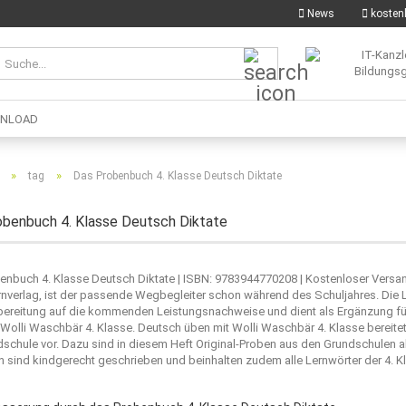
News
kostenl
Suche...
NLOAD
»
»
tag
Das Probenbuch 4. Klasse Deutsch Diktate
benbuch 4. Klasse Deutsch Diktate
enbuch 4. Klasse Deutsch Diktate | ISBN: 9783944770208 | Kostenloser Versa
rnverlag
, ist der passende Wegbegleiter schon während des Schuljahres. Die L
bereitung auf die kommenden Leistungsnachweise und dient als Ergänzung für 
 Wolli Waschbär 4. Klasse. Deutsch üben mit Wolli Waschbär 4. Klasse bereit
dschule vor. Dazu sind in diesem Heft Original-Proben aus den Grundschulen 
 sind kindgerecht geschrieben und beinhalten zudem alle Lernwörter der 4. 