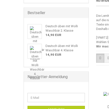
Notenbe
Bestseller
Die Lernh
auf die n
Texte si
Deutsch üben mit Wolli
Deshalb 
Waschbär 2. Klasse
14,90 EUR
[1PART2]
Wählen S
Deutsch üben mit Wolli
Wir mac
Waschbär 4. Klasse
14,90 EUR
Newsletter-Anmeldung
WEITER
E-
ZUR
Mail
NEWSLETTER-
ANMELDUNG