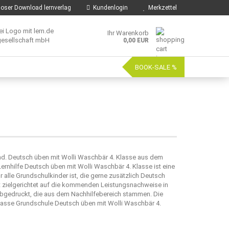
oser Download lernverlag
Kundenlogin
Merkzettel
Ihr Warenkorb
0,00 EUR
BOOK-SALE %
nd. Deutsch üben mit Wolli Waschbär 4. Klasse aus dem
ernhilfe Deutsch üben mit Wolli Waschbär 4. Klasse ist eine
alle Grundschulkinder ist, die gerne zusätzlich Deutsch
et zielgerichtet auf die kommenden Leistungsnachweise in
abgedruckt, die aus dem Nachhilfebereich stammen. Die
Klasse Grundschule Deutsch üben mit Wolli Waschbär 4.