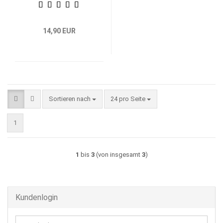
14,90 EUR
Sortieren nach
pro Seite
Sortieren nach
24 pro Seite
1
1
bis
3
(von insgesamt
3
)
Kundenlogin