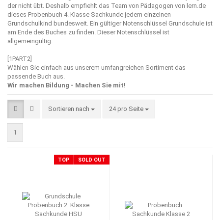
der nicht übt. Deshalb empfiehlt das Team von Pädagogen von
lern.de
dieses Probenbuch 4. Klasse Sachkunde jedem einzelnen
Grundschulkind bundesweit. Ein gültiger Notenschlüssel Grundschule ist
am Ende des Buches zu finden. Dieser Notenschlüssel ist
allgemeingültig.
[1PART2]
Wählen Sie einfach aus unserem umfangreichen Sortiment das
passende Buch aus.
Wir machen Bildung - Machen Sie mit!
Sortieren nach
pro Seite
Sortieren nach
24 pro Seite
1
TOP
SOLD OUT