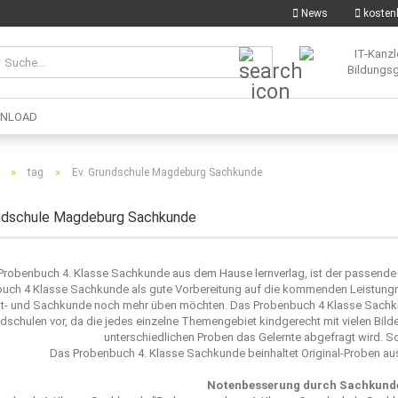
News
kostenl
Suche...
NLOAD
»
»
tag
Ev. Grundschule Magdeburg Sachkunde
undschule Magdeburg Sachkunde
Probenbuch 4. Klasse Sachkunde aus dem Hause
lernverlag
, ist der passend
uch 4 Klasse Sachkunde als gute Vorbereitung auf die kommenden Leistungnach
t- und Sachkunde noch mehr üben möchten. Das Probenbuch 4 Klasse Sachkun
dschulen vor, da die jedes einzelne Themengebiet kindgerecht mit vielen Bild
unterschiedlichen Proben das Gelernte abgefragt wird. S
Das Probenbuch 4. Klasse Sachkunde beinhaltet Original-Proben au
Notenbesserung durch Sachkunde