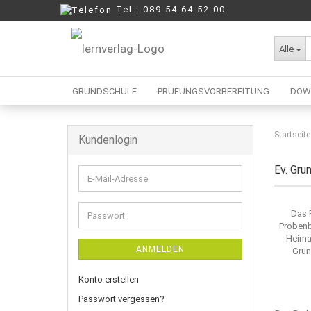
Tel.: 089 54 64 52 00
Alle
GRUNDSCHULE
PRÜFUNGSVORBEREITUNG
DOW
Startseite
Kundenlogin
Berufliche Oberschule
Mittelschule
Ev. Gr
E-
Realschule
Mail-
Wirtschaftsschule
Adresse
Das 
Passwort
Probenb
Heima
ANMELDEN
Grun
Konto erstellen
Passwort vergessen?