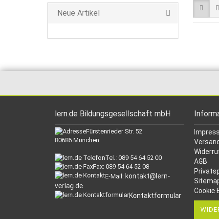
Neue Artikel
lern.de Bildungsgesellschaft mbH
Inform
Fürstenrieder Str. 52
Impres
80686 München
Versand
Widerru
Tel.: 089 54 64 52 00
AGB
Fax: 089 54 64 52 08
Privats
kontakt@lern-
E-Mail:
Sitema
verlag.de
Cookie 
Kontaktformular
WIDE