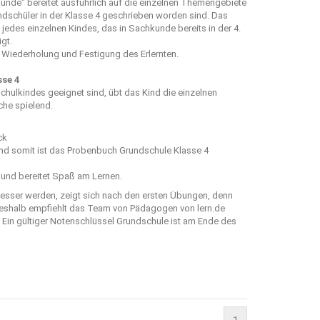
kunde
" bereitet ausführlich auf die einzelnen Themengebiete
ndschüler in der Klasse 4 geschrieben worden sind. Das
des einzelnen Kindes, das in Sachkunde bereits in der 4.
gt.
 Wiederholung und Festigung des Erlernten.
se 4
hulkindes geeignet sind, übt das Kind die einzelnen
he spielend.
ck
nd somit ist das Probenbuch Grundschule Klasse 4
 und bereitet Spaß am Lernen.
sser werden, zeigt sich nach den ersten Übungen, denn
t. Deshalb empfiehlt das Team von Pädagogen von
lern.de
Ein gültiger Notenschlüssel Grundschule ist am Ende des
1