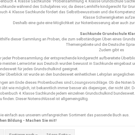
enbuch 4. Klasse Sachkunde "
Probensammlung 4. Klasse Grundschule Sach
achkunde während des Schuljahres vor, da diese Lernhilfe kindgerecht für Gru
uch 4. Klasse Sachkunde fördert das Selbstbewusstsein und die Kompetenz je
Klasse Schwierigkeiten aufzei
Deshalb eine gute eine Möglichkeit zur Notenbesserung aber auch zur
Sachkunde Grundschule Klas
ithilfe dieser Sammlung an Proben, die zum selbständigen Üben eines Grundsc
Themengebiete und die Deutsche Sprac
Zudem gibt es
r jeder Probensammlung der entsprechende kindgerecht aufbereitete Überbli
e meisten Lernwörter aus Deutsch wurden bewusst in Sachkunde eingebaut u
ndesweit für jedes Grundschulkind geeignet.
der Überblick ist wurde an den bundesweit einheitlichen Lehrplan angeglichen
ngen am Ende dieses Probenbuches sind Lösungsvorschläge. Ob die Noten be
 übt wie möglich, ist bekanntlich immer besser als diejenigen, der nicht üb
robenbuch 4. Klasse Sachkunde jedem einzelnen Grundschulkind bundesweit. 
 finden. Dieser Notenschlüssel ist allgemeingültig.
ie einfach aus unserem umfangreichen Sortiment das passende Buch aus.
hen Bildung - Machen Sie mit!
Sortieren nach
pro Seite
Sortieren nach
24 pro Seite