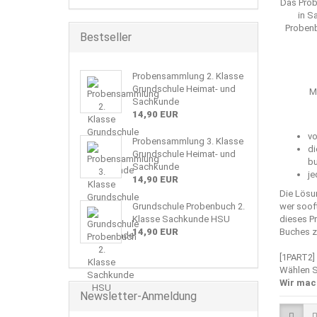
Das Prob
in S
Probenb
Bestseller
Probensammlung 2. Klasse
Grundschule Heimat- und
M
Sachkunde
14,90 EUR
vo
Probensammlung 3. Klasse
di
Grundschule Heimat- und
bu
Sachkunde
je
14,90 EUR
Die Lösu
Grundschule Probenbuch 2.
wer sooft
Klasse Sachkunde HSU
dieses P
14,90 EUR
Buches zu
[1PART2]
Wählen S
Wir mac
Newsletter-Anmeldung