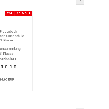
TOP
SOLD OUT
bensammlung
3. Klasse
rundschule
eimat- und
achkunde
14,90 EUR