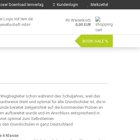
oser Download lernverlag
Kundenlogin
Merkzettel
Ihr Warenkorb
0,00 EUR
BOOK-SALE %
e Wegbegleiter schon während des Schuljahres, weil das
weise dient und optimal für alle Grundschüler ist, die in
de bereitet zielgerichtet auf die kommenden Proben an
ern aufbereitet wurde und im Anschluss entsprechend in
omit optimal zum Selbstlernen.
s den Grundschulen in ganz Deutschland.
 4 Klasse