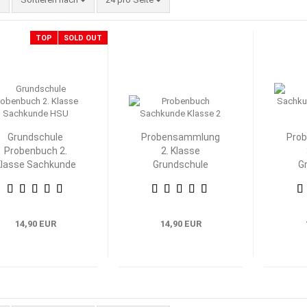
TOP
SOLD OUT
Grundschule
Probensammlung
Pro
Probenbuch 2.
2. Klasse
lasse Sachkunde
Grundschule
G
HSU
Heimat- und
H
Sachkunde
S
14,90 EUR
14,90 EUR