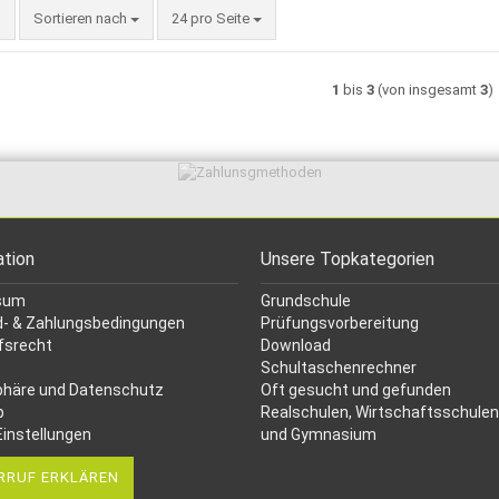
Sortieren nach
pro Seite
Sortieren nach
24 pro Seite
1
bis
3
(von insgesamt
3
)
ation
Unsere Topkategorien
sum
Grundschule
- & Zahlungsbedingungen
Prüfungsvorbereitung
fsrecht
Download
Schultaschenrechner
phäre und Datenschutz
Oft gesucht
und gefunden
p
Realschulen,
Wirtschaftsschulen
Einstellungen
und Gymnasium
RRUF ERKLÄREN