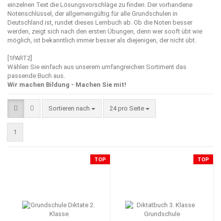
einzelnen Text die Lösungsvorschläge zu finden. Der vorhandene
Notenschlüssel, der allgemeingültig für alle Grundschulen in
Deutschland ist, rundet dieses Lernbuch ab. Ob die Noten besser
werden, zeigt sich nach den ersten Übungen, denn wer sooft übt wie
möglich, ist bekanntlich immer besser als diejenigen, der nicht übt.
[1PART2]
Wählen Sie einfach aus unserem umfangreichen Sortiment das
passende Buch aus.
Wir machen Bildung - Machen Sie mit!
Sortieren nach
pro Seite
Sortieren nach
24 pro Seite
1
TOP
TOP