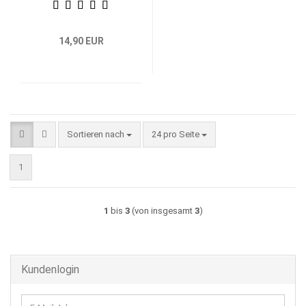
14,90 EUR
Sortieren nach
pro Seite
Sortieren nach
24 pro Seite
1
1
bis
3
(von insgesamt
3
)
Kundenlogin