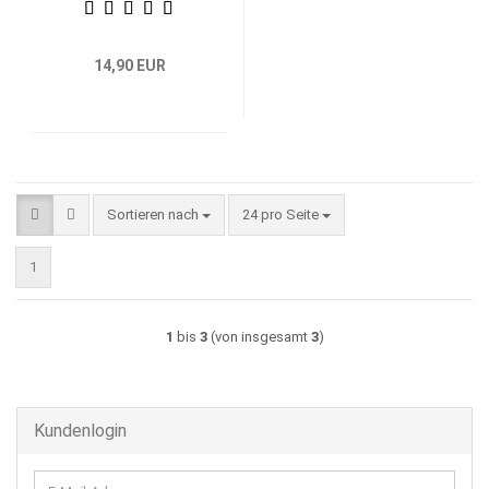
14,90 EUR
Sortieren nach
pro Seite
Sortieren nach
24 pro Seite
1
1
bis
3
(von insgesamt
3
)
Kundenlogin