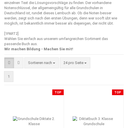
einzelnen Text die Lösungsvorschläge zu finden. Der vorhandene
Notenschlüssel, der allgemeingültig für alle Grundschulen in
Deutschland ist, rundet dieses Lernbuch ab. Ob die Noten besser
werden, zeigt sich nach den ersten Übungen, denn wer sooft übt wie
möglich, ist bekanntlich immer besser als diejenigen, der nicht übt.
[1PART2]
Wählen Sie einfach aus unserem umfangreichen Sortiment das
passende Buch aus.
Wir machen Bildung - Machen Sie mit!
Sortieren nach
pro Seite
Sortieren nach
24 pro Seite
1
TOP
TOP