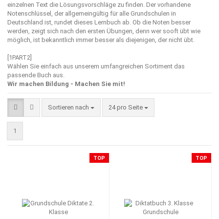
einzelnen Text die Lösungsvorschläge zu finden. Der vorhandene
Notenschlüssel, der allgemeingültig für alle Grundschulen in
Deutschland ist, rundet dieses Lernbuch ab. Ob die Noten besser
werden, zeigt sich nach den ersten Übungen, denn wer sooft übt wie
möglich, ist bekanntlich immer besser als diejenigen, der nicht übt.
[1PART2]
Wählen Sie einfach aus unserem umfangreichen Sortiment das
passende Buch aus.
Wir machen Bildung - Machen Sie mit!
Sortieren nach
pro Seite
Sortieren nach
24 pro Seite
1
TOP
TOP