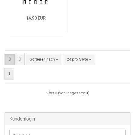
14,90 EUR
Sortieren nach
pro Seite
Sortieren nach
24 pro Seite
1
1
bis
3
(von insgesamt
3
)
Kundenlogin