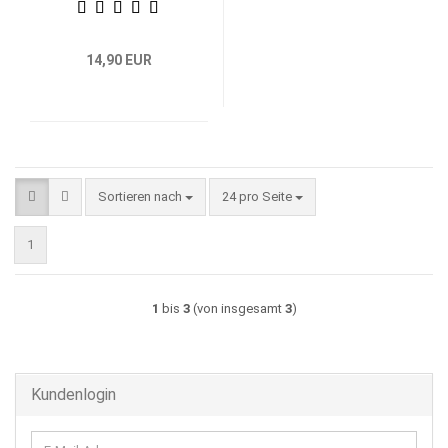
14,90 EUR
Sortieren nach
pro Seite
Sortieren nach
24 pro Seite
1
1
bis
3
(von insgesamt
3
)
Kundenlogin