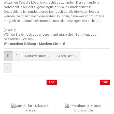
einzelnen Text die Lösungsvorschläge zu finden. Der vorhandene
Notenschlüssel, der allgemeingültig für alle Grundschulen in
Deutschland ist, rundet dieses Lernbuch ab. Ob die Noten besser
werden, zeigt sich nach den ersten Übungen, denn wer sooft übt wie
möglich, ist bekanntlich immer besser als diejenigen, der nicht übt.
[1PART2]
Wählen Sie einfach aus unserem umfangreichen Sortiment das
passende Buch aus.
Wir machen Bildung - Machen Sie mit!
Sortieren nach
pro Seite
Sortieren nach
24 pro Seite
1
TOP
TOP