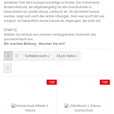
einzelnen Text die Lösungsvorschläge zu finden. Der vorhandene
Notenschlüssel, der allgemeingültig für alle Grundschulen in
Deutschland ist, rundet dieses Lernbuch ab. Ob die Noten besser
werden, zeigt sich nach den ersten Übungen, denn wer sooft übt wie
möglich, ist bekanntlich immer besser als diejenigen, der nicht übt.
[1PART2]
Wählen Sie einfach aus unserem umfangreichen Sortiment das
passende Buch aus.
Wir machen Bildung - Machen Sie mit!
Sortieren nach
pro Seite
Sortieren nach
24 pro Seite
1
TOP
TOP