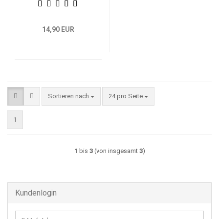
14,90 EUR
Sortieren nach
pro Seite
Sortieren nach
24 pro Seite
1
1
bis
3
(von insgesamt
3
)
Kundenlogin