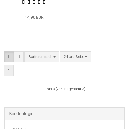
14,90 EUR
Sortieren nach
pro Seite
Sortieren nach
24 pro Seite
1
1
bis
3
(von insgesamt
3
)
Kundenlogin