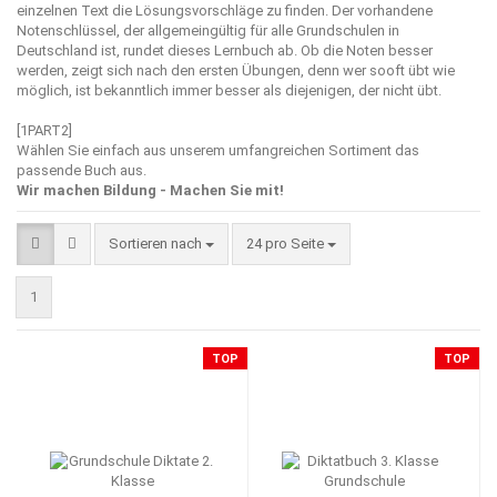
einzelnen Text die Lösungsvorschläge zu finden. Der vorhandene
Notenschlüssel, der allgemeingültig für alle Grundschulen in
Deutschland ist, rundet dieses Lernbuch ab. Ob die Noten besser
werden, zeigt sich nach den ersten Übungen, denn wer sooft übt wie
möglich, ist bekanntlich immer besser als diejenigen, der nicht übt.
[1PART2]
Wählen Sie einfach aus unserem umfangreichen Sortiment das
passende Buch aus.
Wir machen Bildung - Machen Sie mit!
Sortieren nach
pro Seite
Sortieren nach
24 pro Seite
1
TOP
TOP