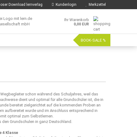
oser Download lernverlag
Kundenlogin
Merkzettel
Ihr Warenkorb
0,00 EUR
BOOK-SALE %
e Wegbegleiter schon während des Schuljahres, weil das
weise dient und optimal für alle Grundschüler ist, die in
de bereitet zielgerichtet auf die kommenden Proben an
ern aufbereitet wurde und im Anschluss entsprechend in
omit optimal zum Selbstlernen.
s den Grundschulen in ganz Deutschland.
 4 Klasse