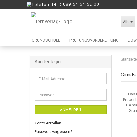
Tel.: 089 54 64 52 00
Alle
GRUNDSCHULE
PRÜFUNGSVORBEREITUNG
DOW
Startseite
Kundenlogin
Berufliche Oberschule
Mittelschule
Grunds
E-
Realschule
Mail-
Wirtschaftsschule
Adresse
Das 
Passwort
Probenb
Heima
ANMELDEN
Grun
Konto erstellen
Passwort vergessen?