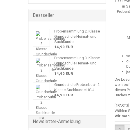
Das Prob
in S
Probenb
Bestseller
Probensammlung 2. Klasse
Grundschule Heimat- und
M
Sachkunde
14,90 EUR
vo
Probensammlung 3. Klasse
di
Grundschule Heimat- und
bu
Sachkunde
je
14,90 EUR
Die Lösu
Grundschule Probenbuch 2.
wer sooft
Klasse Sachkunde HSU
dieses P
14,90 EUR
Buches zu
[1PART2]
Wählen S
Wir mac
Newsletter-Anmeldung