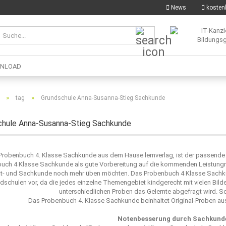
News
kostenl
Suche...
NLOAD
»
»
tag
Grundschule Anna-Susanna-Stieg Sachkunde
chule Anna-Susanna-Stieg Sachkunde
Probenbuch 4. Klasse Sachkunde aus dem Hause
lernverlag
, ist der passend
uch 4 Klasse Sachkunde als gute Vorbereitung auf die kommenden Leistungnach
t- und Sachkunde noch mehr üben möchten. Das Probenbuch 4 Klasse Sachkun
dschulen vor, da die jedes einzelne Themengebiet kindgerecht mit vielen Bild
unterschiedlichen Proben das Gelernte abgefragt wird. S
Das Probenbuch 4. Klasse Sachkunde beinhaltet Original-Proben au
Notenbesserung durch Sachkunde