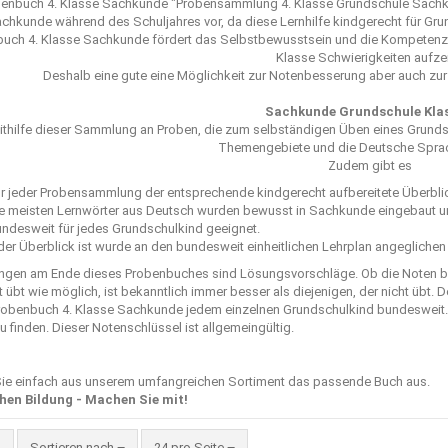
enbuch 4. Klasse Sachkunde "
Probensammlung 4. Klasse Grundschule Sach
achkunde während des Schuljahres vor, da diese Lernhilfe kindgerecht für Gru
uch 4. Klasse Sachkunde fördert das Selbstbewusstsein und die Kompetenz je
Klasse Schwierigkeiten aufzei
Deshalb eine gute eine Möglichkeit zur Notenbesserung aber auch zur
Sachkunde Grundschule Klas
ithilfe dieser Sammlung an Proben, die zum selbständigen Üben eines Grundsc
Themengebiete und die Deutsche Sprac
Zudem gibt es
r jeder Probensammlung der entsprechende kindgerecht aufbereitete Überbli
e meisten Lernwörter aus Deutsch wurden bewusst in Sachkunde eingebaut u
ndesweit für jedes Grundschulkind geeignet.
der Überblick ist wurde an den bundesweit einheitlichen Lehrplan angeglichen
ngen am Ende dieses Probenbuches sind Lösungsvorschläge. Ob die Noten be
 übt wie möglich, ist bekanntlich immer besser als diejenigen, der nicht üb
robenbuch 4. Klasse Sachkunde jedem einzelnen Grundschulkind bundesweit. 
 finden. Dieser Notenschlüssel ist allgemeingültig.
ie einfach aus unserem umfangreichen Sortiment das passende Buch aus.
hen Bildung - Machen Sie mit!
Sortieren nach
pro Seite
Sortieren nach
24 pro Seite