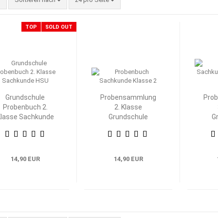
TOP
SOLD OUT
Grundschule
Probensammlung
Pro
Probenbuch 2.
2. Klasse
lasse Sachkunde
Grundschule
G
HSU
Heimat- und
H
Sachkunde
S
14,90 EUR
14,90 EUR