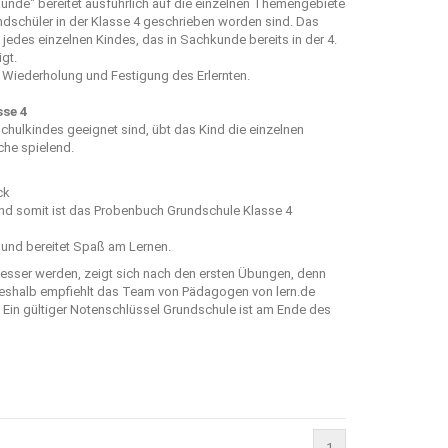
kunde
" bereitet ausführlich auf die einzelnen Themengebiete
ndschüler in der Klasse 4 geschrieben worden sind. Das
des einzelnen Kindes, das in Sachkunde bereits in der 4.
gt.
 Wiederholung und Festigung des Erlernten.
se 4
hulkindes geeignet sind, übt das Kind die einzelnen
he spielend.
ck
nd somit ist das Probenbuch Grundschule Klasse 4
 und bereitet Spaß am Lernen.
sser werden, zeigt sich nach den ersten Übungen, denn
t. Deshalb empfiehlt das Team von Pädagogen von
lern.de
Ein gültiger Notenschlüssel Grundschule ist am Ende des
1