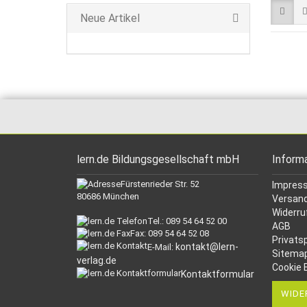
Neue Artikel
lern.de Bildungsgesellschaft mbH
Inform
Fürstenrieder Str. 52
Impres
80686 München
Versand
Widerru
Tel.: 089 54 64 52 00
AGB
Fax: 089 54 64 52 08
Privats
kontakt@lern-
E-Mail:
Sitema
verlag.de
Cookie 
Kontaktformular
WIDE