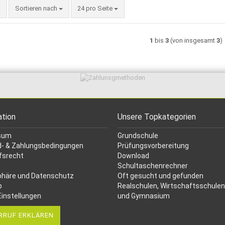
Sortieren nach
pro Seite
Sortieren nach
24 pro Seite
1
bis
3
(von insgesamt
3
)
ation
Unsere Topkategorien
sum
Grundschule
- & Zahlungsbedingungen
Prüfungsvorbereitung
fsrecht
Download
Schultaschenrechner
phäre und Datenschutz
Oft gesucht
und gefunden
p
Realschulen,
Wirtschaftsschulen
Einstellungen
und Gymnasium
RRUF ERKLÄREN