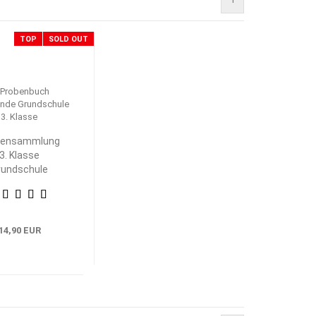
TOP
SOLD OUT
bensammlung
3. Klasse
rundschule
eimat- und
achkunde
14,90 EUR