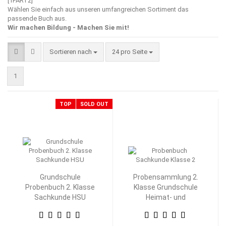
[1PART2]
Wählen Sie einfach aus unseren umfangreichen Sortiment das
passende Buch aus.
Wir machen Bildung - Machen Sie mit!
Sortieren nach
pro Seite
Sortieren nach
24 pro Seite
1
TOP
SOLD OUT
Grundschule
Probensammlung 2.
Probenbuch 2. Klasse
Klasse Grundschule
Sachkunde HSU
Heimat- und
Sachkunde