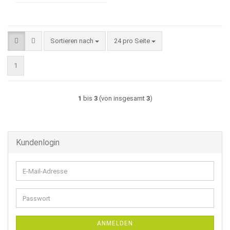
Sortieren nach
pro Seite
Sortieren nach
24 pro Seite
1
1
bis
3
(von insgesamt
3
)
Kundenlogin
E-
Mail-
Adresse
Passwort
ANMELDEN