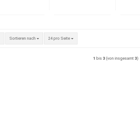
Sortieren nach
pro Seite
Sortieren nach
24 pro Seite
1
bis
3
(von insgesamt
3
)