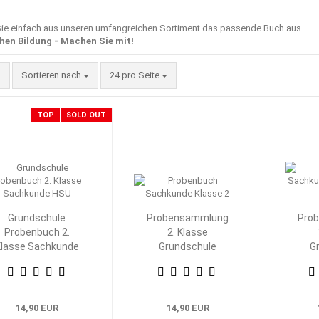
ie einfach aus unseren umfangreichen Sortiment das passende Buch aus.
hen Bildung - Machen Sie mit!
Sortieren nach
pro Seite
Sortieren nach
24 pro Seite
TOP
SOLD OUT
Grundschule
Probensammlung
Pro
Probenbuch 2.
2. Klasse
lasse Sachkunde
Grundschule
G
HSU
Heimat- und
H
Sachkunde
S
14,90 EUR
14,90 EUR