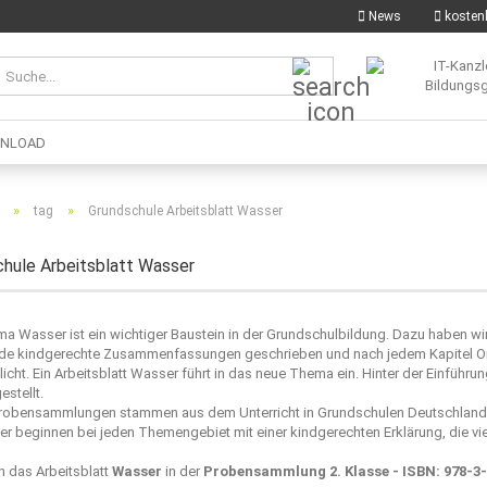
News
kostenl
Suche...
NLOAD
»
»
tag
Grundschule Arbeitsblatt Wasser
hule Arbeitsblatt Wasser
a Wasser ist ein wichtiger Baustein in der Grundschulbildung. Dazu haben w
e kindgerechte Zusammenfassungen geschrieben und nach jedem Kapitel Ori
licht. Ein Arbeitsblatt Wasser führt in das neue Thema ein. Hinter der Einfüh
stellt.
robensammlungen stammen aus dem Unterricht in Grundschulen Deutschland un
er beginnen bei jeden Themengebiet mit einer kindgerechten Erklärung, die vie
n das Arbeitsblatt
Wasser
in der
Probensammlung 2. Klasse - ISBN: 978-3