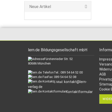
Neue Artikel
lern.de Bildungsgesellschaft mbH
Inform
Fürstenrieder Str. 52
Impres
80686 München
Versand
Widerru
Tel.: 089 54 64 52 00
AGB
Fax: 089 54 64 52 08
Privats
kontakt@lern-
E-Mail:
Sitema
verlag.de
Cookie 
Kontaktformular
WIDE