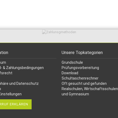
ation
Unsere Topkategorien
sum
Grundschule
- & Zahlungsbedingungen
Prüfungsvorbereitung
fsrecht
Download
Schultaschenrechner
phäre und Datenschutz
Oft gesucht
und gefunden
p
Realschulen,
Wirtschaftsschulen
Einstellungen
und Gymnasium
RRUF ERKLÄREN