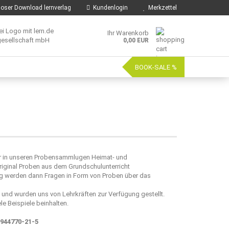
oser Download lernverlag
Kundenlogin
Merkzettel
Ihr Warenkorb
0,00 EUR
BOOK-SALE %
ir in unseren Probensammlugen Heimat- und
ginal Proben aus dem Grundschulunterricht
rung werden dann Fragen in Form von Proben über das
d wurden uns von Lehrkräften zur Verfügung gestellt.
le Beispiele beinhalten.
-944770-21-5