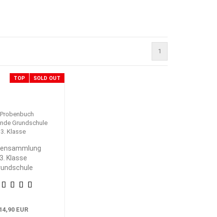
1
TOP
SOLD OUT
bensammlung
3. Klasse
rundschule
eimat- und
achkunde
14,90 EUR