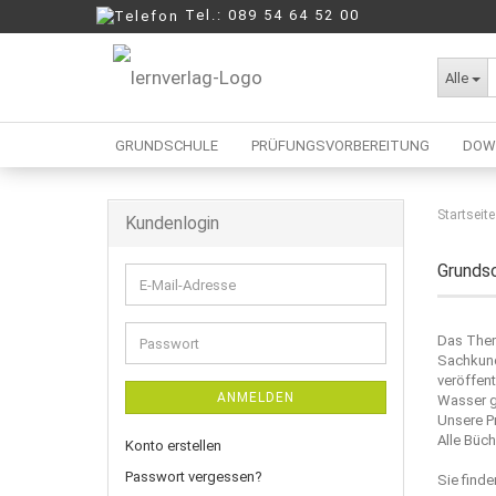
Tel.: 089 54 64 52 00
Alle
GRUNDSCHULE
PRÜFUNGSVORBEREITUNG
DOW
Startseite
Kundenlogin
Berufliche Oberschule
Mittelschule
Grundsc
E-
Realschule
Mail-
Wirtschaftsschule
Adresse
Das Them
Passwort
Sachkund
veröffent
ANMELDEN
Wasser ge
Unsere P
Alle Büch
Konto erstellen
Passwort vergessen?
Sie finde