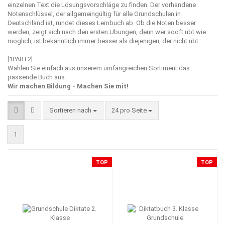
einzelnen Text die Lösungsvorschläge zu finden. Der vorhandene
Notenschlüssel, der allgemeingültig für alle Grundschulen in
Deutschland ist, rundet dieses Lernbuch ab. Ob die Noten besser
werden, zeigt sich nach den ersten Übungen, denn wer sooft übt wie
möglich, ist bekanntlich immer besser als diejenigen, der nicht übt.
[1PART2]
Wählen Sie einfach aus unserem umfangreichen Sortiment das
passende Buch aus.
Wir machen Bildung - Machen Sie mit!
Sortieren nach
pro Seite
Sortieren nach
24 pro Seite
1
TOP
TOP