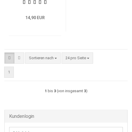
14,90 EUR
Sortieren nach
pro Seite
Sortieren nach
24 pro Seite
1
1
bis
3
(von insgesamt
3
)
Kundenlogin