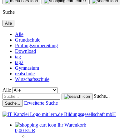
0
Suche
Alle
Alle
Grundschule
Prüfungsvorbereitung
Download
tag
tag2
Gymnasium
realschule
Wirtschaftsschule
Alle
Suche...
Erweiterte Suche
Suche...
Ihr Warenkorb
0,00 EUR