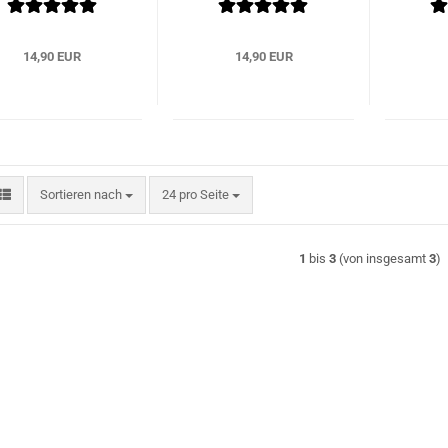
14,90 EUR
14,90 EUR
Sortieren nach
pro Seite
Sortieren nach
24 pro Seite
1
bis
3
(von insgesamt
3
)