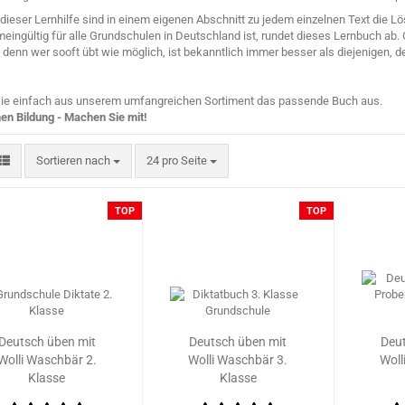
ieser Lernhilfe sind in einem eigenen Abschnitt zu jedem einzelnen Text die 
meingültig für alle Grundschulen in Deutschland ist, rundet dieses Lernbuch ab.
denn wer sooft übt wie möglich, ist bekanntlich immer besser als diejenigen, der
ie einfach aus unserem umfangreichen Sortiment das passende Buch aus.
en Bildung - Machen Sie mit!
Sortieren nach
pro Seite
Sortieren nach
24 pro Seite
TOP
TOP
Deutsch üben mit
Deutsch üben mit
Deu
Wolli Waschbär 2.
Wolli Waschbär 3.
Woll
Klasse
Klasse