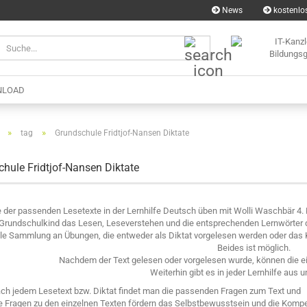
News
kostenlos
Suche...
LOAD
»
»
tag
Grundschule Fridtjof-Nansen Diktate
hule Fridtjof-Nansen Diktate
fe der passenden Lesetexte in der Lernhilfe Deutsch üben mit Wolli Waschbär 4.
 Grundschulkind das Lesen, Leseverstehen und die entsprechenden Lernwörter d
ale Sammlung an Übungen, die entweder als Diktat vorgelesen werden oder das Ki
Beides ist möglich.
Nachdem der Text gelesen oder vorgelesen wurde, können die e
Weiterhin gibt es in jeder Lernhilfe aus
ch jedem Lesetext bzw. Diktat findet man die passenden Fragen zum Text und
e Fragen zu den einzelnen Texten fördern das Selbstbewusstsein und die Kompe