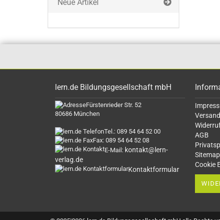
Neue Artikel
lern.de Bildungsgesellschaft mbH
Inform
Fürstenrieder Str. 52
Impres
80686 München
Versand
Widerru
Tel.: 089 54 64 52 00
AGB
Fax: 089 54 64 52 08
Privats
kontakt@lern-
E-Mail:
Sitemap
verlag.de
Cookie 
Kontaktformular
WIDE