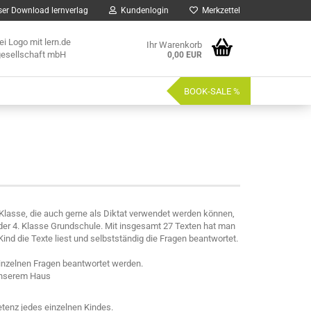
er Download lernverlag
Kundenlogin
Merkzettel
Ihr Warenkorb
0,00 EUR
BOOK-SALE %
 Klasse, die auch gerne als Diktat verwendet werden können,
er 4. Klasse Grundschule. Mit insgesamt 27 Texten hat man
nd die Texte liest und selbstständig die Fragen beantwortet.
inzelnen Fragen beantwortet werden.
 unserem Haus
tenz jedes einzelnen Kindes.