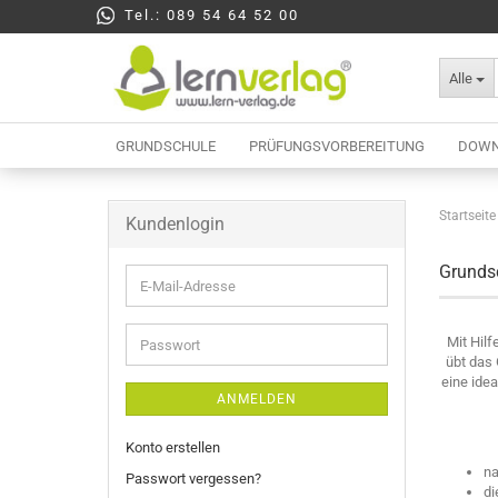
Tel.: 089 54 64 52 00
Alle
GRUNDSCHULE
PRÜFUNGSVORBEREITUNG
DOWN
Startseite
Kundenlogin
Berufliche Oberschule
Mittelschule
Grundsc
E-
Realschule
Mail-
Wirtschaftsschule
Adresse
Mit Hil
Passwort
übt das
eine ide
ANMELDEN
Konto erstellen
na
Passwort vergessen?
di