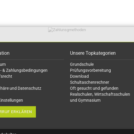
ation
Unsere Topkategorien
sum
Grundschule
- & Zahlungsbedingungen
Prüfungsvorbereitung
fsrecht
Download
Schultaschenrechner
phäre und Datenschutz
Oft gesucht
und gefunden
Realschulen,
Wirtschaftsschulen
Einstellungen
und Gymnasium
RRUF ERKLÄREN