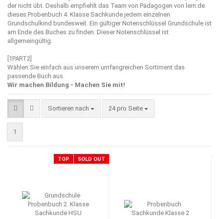
der nicht übt. Deshalb empfiehlt das Team von Pädagogen von
lern.de
dieses Probenbuch 4. Klasse Sachkunde jedem einzelnen
Grundschulkind bundesweit. Ein gültiger Notenschlüssel Grundschule ist
am Ende des Buches zu finden. Dieser Notenschlüssel ist
allgemeingültig.
[1PART2]
Wählen Sie einfach aus unserem umfangreichen Sortiment das
passende Buch aus.
Wir machen Bildung - Machen Sie mit!
Sortieren nach
pro Seite
Sortieren nach
24 pro Seite
1
TOP
SOLD OUT