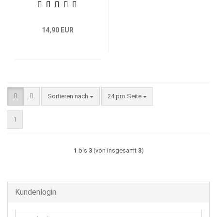
14,90 EUR
Sortieren nach
pro Seite
Sortieren nach
24 pro Seite
1
1
bis
3
(von insgesamt
3
)
Kundenlogin