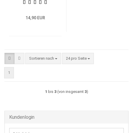
14,90 EUR
Sortieren nach
pro Seite
Sortieren nach
24 pro Seite
1
1
bis
3
(von insgesamt
3
)
Kundenlogin