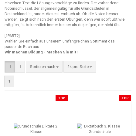
einzelnen Text die Lösungsvorschläge zu finden. Der vorhandene
Notenschlüssel, der allgemeingültig für alle Grundschulen in
Deutschland ist, rundet dieses Lernbuch ab. Ob die Noten besser
werden, zeigt sich nach den ersten Übungen, denn wer sooft übt wie
möglich, ist bekanntlich immer besser als diejenigen, der nicht übt.
[1PART2]
Wählen Sie einfach aus unserem umfangreichen Sortiment das
passende Buch aus.
Wir machen Bildung - Machen Sie mit!
Sortieren nach
pro Seite
Sortieren nach
24 pro Seite
1
TOP
TOP