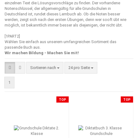
einzelnen Text die Lösungsvorschläge zu finden. Der vorhandene
Notenschlüssel, der allgemeingültig für alle Grundschulen in
Deutschland ist, rundet dieses Lernbuch ab. Ob die Noten besser
werden, zeigt sich nach den ersten Übungen, denn wer sooft übt wie
möglich, ist bekanntlich immer besser als diejenigen, der nicht übt.
[1PART2]
Wählen Sie einfach aus unserem umfangreichen Sortiment das
passende Buch aus.
Wir machen Bildung - Machen Sie mit!
Sortieren nach
pro Seite
Sortieren nach
24 pro Seite
1
TOP
TOP