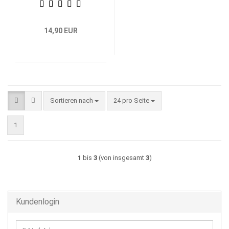
14,90 EUR
Sortieren nach
pro Seite
Sortieren nach
24 pro Seite
1
1
bis
3
(von insgesamt
3
)
Kundenlogin