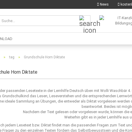
News
kostenl
Suche...
NLOAD
»
»
tag
Grundschule Horn Diktate
hule Horn Diktate
e der passenden Lesetexte in der Lernhilfe Deutsch üben mit Wolli Waschbär 4.
s Grundschulkind das Lesen, Leseverstehen und die entsprechenden Lernwörte
ne ideale Sammlung an Übungen, die entweder als Diktat vorgelesen werden od
beantwortet. Beides ist mögli
Nachdem der Text gelesen oder vorgelesen wurde, können die e
Weiterhin gibt es in jeder Lernhilfe aus
ch jedem Lesetext bzw. Diktat findet man die passenden Fragen zum Text un
e Fragen zu den einzelnen Texten fördern das Selbstbewusstsein und die Ko