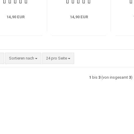
14,90 EUR
14,90 EUR
Sortieren nach
pro Seite
Sortieren nach
24 pro Seite
1
bis
3
(von insgesamt
3
)