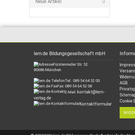
Neue Artikel
lern.de Bildungsgesellschaft mbH
Inform
Fürstenrieder Str. 52
Impres
80686 München
Versand
Widerru
Tel.: 089 54 64 52 00
AGB
Fax: 089 54 64 52 08
Privats
kontakt@lern-
E-Mail:
Sitema
verlag.de
Cookie 
Kontaktformular
WIDE