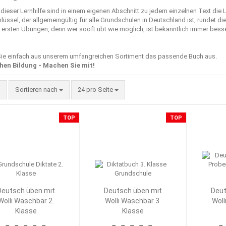
dieser Lernhilfe sind in einem eigenen Abschnitt zu jedem einzelnen Text die
üssel, der allgemeingültig für alle Grundschulen in Deutschland ist, rundet d
ersten Übungen, denn wer sooft übt wie möglich, ist bekanntlich immer besser 
ie einfach aus unserem umfangreichen Sortiment das passende Buch aus.
hen Bildung - Machen Sie mit!
Sortieren nach
pro Seite
Sortieren nach
24 pro Seite
TOP
TOP
Deutsch üben mit
Deutsch üben mit
Deut
Wolli Waschbär 2.
Wolli Waschbär 3.
Woll
Klasse
Klasse