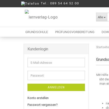
Tel.: 089 54 64 52 00
Alle
GRUNDSCHULE
PRÜFUNGSVORBEREITUNG
DOW
Startseite
Kundenlogin
Berufliche Oberschule
Mittelschule
Grundsc
E-
Realschule
Mail-
Wirtschaftsschule
Adresse
Mit Hilf
Passwort
übt da
man ei
ANMELDEN
Konto erstellen
na
Passwort vergessen?
di