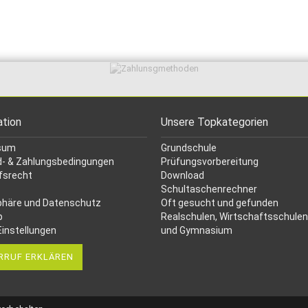
ation
Unsere Topkategorien
sum
Grundschule
- & Zahlungsbedingungen
Prüfungsvorbereitung
fsrecht
Download
Schultaschenrechner
phäre und Datenschutz
Oft gesucht
und gefunden
p
Realschulen,
Wirtschaftsschulen
Einstellungen
und Gymnasium
RRUF ERKLÄREN