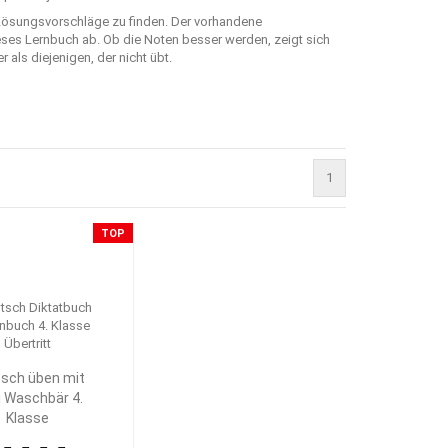
 Lösungsvorschläge zu finden. Der vorhandene
ieses Lernbuch ab. Ob die Noten besser werden, zeigt sich
als diejenigen, der nicht übt.
1
TOP
sch üben mit
i Waschbär 4.
Klasse