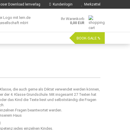
oser Download lernverlag
Kundenlogin
Merkzettel
Ihr Warenkorb
0,00 EUR
BOOK-SALE %
 Klasse, die auch gerne als Diktat verwendet werden können,
r der 4. Klasse Grundschule. Mit insgesamt 27 Texten hat
er das Kind die Texte liest und selbstständig die Fragen
ch.
inzelnen Fragen beantwortet werden.
 unserem Haus
d
mpetenz jedes einzelnen Kindes.