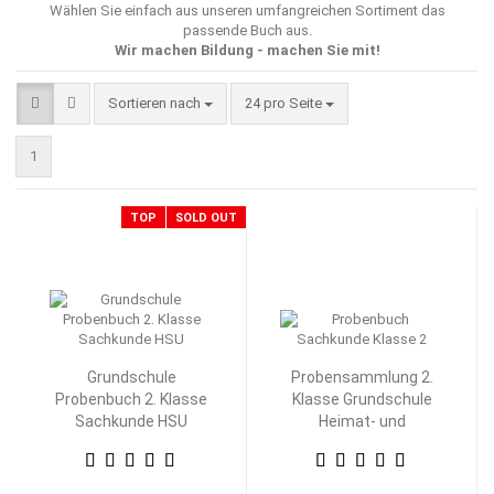
Wählen Sie einfach aus unseren umfangreichen Sortiment das
passende Buch aus.
Wir machen Bildung - machen Sie mit!
Sortieren nach
pro Seite
Sortieren nach
24 pro Seite
1
TOP
SOLD OUT
Grundschule
Probensammlung 2.
Probenbuch 2. Klasse
Klasse Grundschule
Sachkunde HSU
Heimat- und
Sachkunde