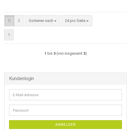
Sortieren nach
pro Seite
Sortieren nach
24 pro Seite
1
1
bis
3
(von insgesamt
3
)
Kundenlogin
E-
Mail-
Adresse
Passwort
ANMELDEN