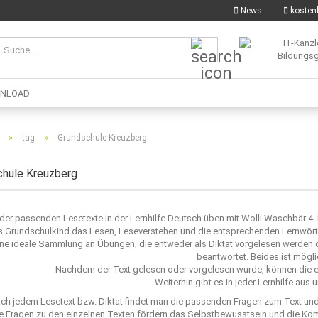
News
kostenl
Suche...
NLOAD
»
»
tag
Grundschule Kreuzberg
chule Kreuzberg
e der passenden Lesetexte in der Lernhilfe Deutsch üben mit Wolli Waschbär 4.
s Grundschulkind das Lesen, Leseverstehen und die entsprechenden Lernwörte
ne ideale Sammlung an Übungen, die entweder als Diktat vorgelesen werden od
beantwortet. Beides ist mögli
Nachdem der Text gelesen oder vorgelesen wurde, können die e
Weiterhin gibt es in jeder Lernhilfe aus
ch jedem Lesetext bzw. Diktat findet man die passenden Fragen zum Text un
e Fragen zu den einzelnen Texten fördern das Selbstbewusstsein und die Ko