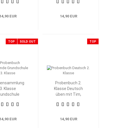
14,90 EUR
14,90 EUR
TOP
SOLD OUT
TOP
bensammlung
Probenbuch 2.
3. Klasse
Klasse Deutsch
rundschule
üben mit Tim,
eimat- und
Klara und Wolli
achkunde
Waschbär
14,90 EUR
14,90 EUR