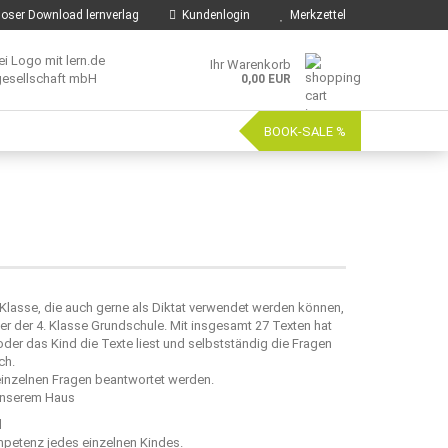
oser Download lernverlag
Kundenlogin
Merkzettel
Ihr Warenkorb
0,00 EUR
BOOK-SALE %
 Klasse, die auch gerne als Diktat verwendet werden können,
r der 4. Klasse Grundschule. Mit insgesamt 27 Texten hat
er das Kind die Texte liest und selbstständig die Fragen
ch.
inzelnen Fragen beantwortet werden.
 unserem Haus
d
mpetenz jedes einzelnen Kindes.