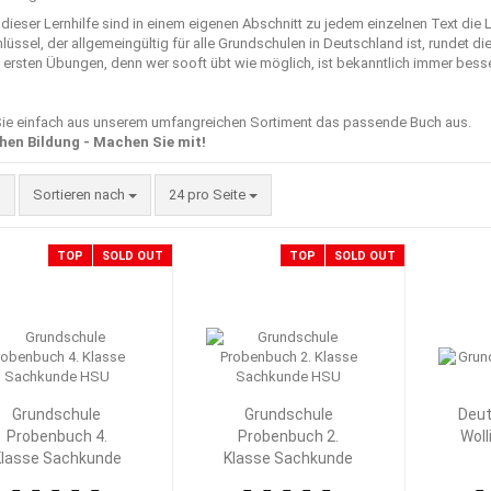
dieser Lernhilfe sind in einem eigenen Abschnitt zu jedem einzelnen Text die
üssel, der allgemeingültig für alle Grundschulen in Deutschland ist, rundet d
ersten Übungen, denn wer sooft übt wie möglich, ist bekanntlich immer besser 
ie einfach aus unserem umfangreichen Sortiment das passende Buch aus.
hen Bildung - Machen Sie mit!
Sortieren nach
pro Seite
Sortieren nach
24 pro Seite
TOP
SOLD OUT
TOP
SOLD OUT
Grundschule
Grundschule
Deut
Probenbuch 4.
Probenbuch 2.
Woll
lasse Sachkunde
Klasse Sachkunde
HSU
HSU