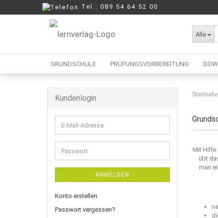
Tel.: 089 54 64 52 00
Alle
GRUNDSCHULE
PRÜFUNGSVORBEREITUNG
DOW
Startseite
Kundenlogin
Berufliche Oberschule
Mittelschule
Grunds
E-
Realschule
Mail-
Wirtschaftsschule
Adresse
Mit Hilf
Passwort
übt da
man ei
ANMELDEN
Konto erstellen
na
Passwort vergessen?
di