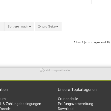
Sortieren nach
pro Seite
Sortieren nach
24 pro Seite
1
bis
8
(von insgesamt
8
)
ation
Unsere Topkategorien
sum
Grundschule
- & Zahlungsbedingungen
Prüfungsvorbereitung
fsrecht
Download