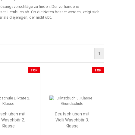
 Lösungsvorschläge zu finden. Der vorhandene
ieses Lernbuch ab. Ob die Noten besser werden, zeigt sich
als diejenigen, der nicht übt.
1
TOP
TOP
sch üben mit
Deutsch üben mit
i Waschbär 2.
Wolli Waschbär 3.
Klasse
Klasse