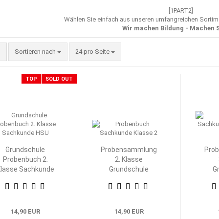
[1PART2]
Wählen Sie einfach aus unseren umfangreichen Sorti
Wir machen Bildung - Machen S
Sortieren nach
pro Seite
Sortieren nach
24 pro Seite
TOP
SOLD OUT
Grundschule
Probensammlung
Pro
Probenbuch 2.
2. Klasse
lasse Sachkunde
Grundschule
G
HSU
Heimat- und
H
Sachkunde
S
14,90 EUR
14,90 EUR