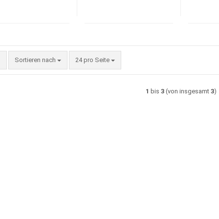
Sortieren nach
pro Seite
Sortieren nach
24 pro Seite
1
bis
3
(von insgesamt
3
)