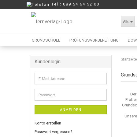
Tel.: 089 54 64 52 00
Alle
GRUNDSCHULE
PRÜFUNGSVORBEREITUNG
DOW
Startseite
Kundenlogin
Berufliche Oberschule
Mittelschule
Grundsc
E-
Realschule
Mail-
Wirtschaftsschule
Adresse
Der
Passwort
Probe
Grundsch
ANMELDEN
Unsere
Konto erstellen
Passwort vergessen?