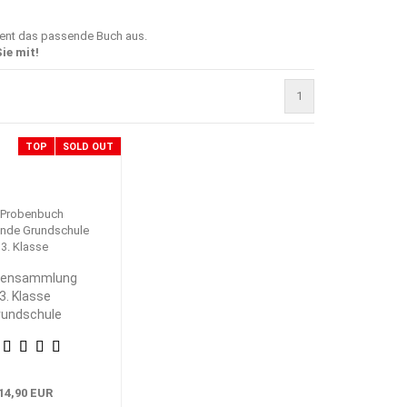
ment das passende Buch aus.
ie mit!
1
TOP
SOLD OUT
bensammlung
3. Klasse
rundschule
eimat- und
achkunde
14,90 EUR