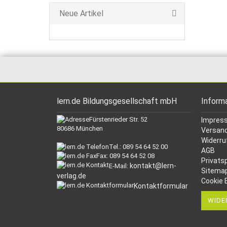
Neue Artikel
lern.de Bildungsgesellschaft mbH
Inform
Fürstenrieder Str. 52
Impres
80686 München
Versand
Widerru
Tel.: 089 54 64 52 00
AGB
Fax: 089 54 64 52 08
Privats
kontakt@lern-
E-Mail:
Sitema
verlag.de
Cookie 
Kontaktformular
WIDE