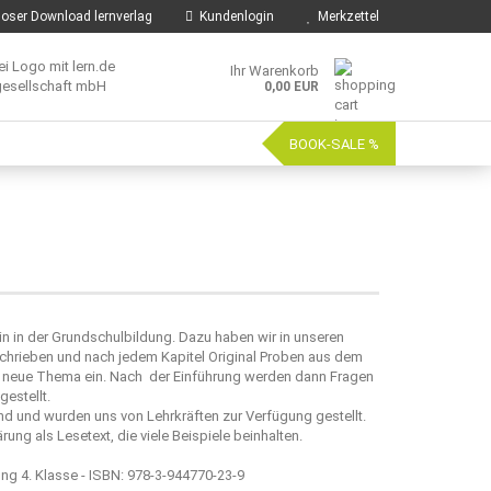
oser Download lernverlag
Kundenlogin
Merkzettel
Ihr Warenkorb
0,00 EUR
BOOK-SALE %
in in der Grundschulbildung. Dazu haben wir in unseren
ieben und nach jedem Kapitel Original Proben aus dem
das neue Thema ein. Nach der Einführung werden dann Fragen
estellt.
und wurden uns von Lehrkräften zur Verfügung gestellt.
ng als Lesetext, die viele Beispiele beinhalten.
ng 4. Klasse - ISBN: 978-3-944770-23-9