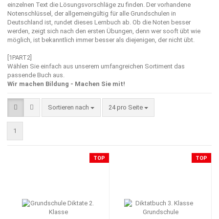
einzelnen Text die Lösungsvorschläge zu finden. Der vorhandene
Notenschlüssel, der allgemeingültig für alle Grundschulen in
Deutschland ist, rundet dieses Lernbuch ab. Ob die Noten besser
werden, zeigt sich nach den ersten Übungen, denn wer sooft übt wie
möglich, ist bekanntlich immer besser als diejenigen, der nicht übt.
[1PART2]
Wählen Sie einfach aus unserem umfangreichen Sortiment das
passende Buch aus.
Wir machen Bildung - Machen Sie mit!
Sortieren nach
pro Seite
Sortieren nach
24 pro Seite
1
TOP
TOP