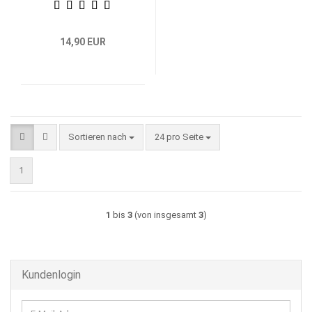
14,90 EUR
Sortieren nach
pro Seite
Sortieren nach
24 pro Seite
1
1
bis
3
(von insgesamt
3
)
Kundenlogin