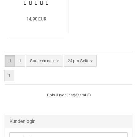
14,90 EUR
Sortieren nach
pro Seite
Sortieren nach
24 pro Seite
1
1
bis
3
(von insgesamt
3
)
Kundenlogin