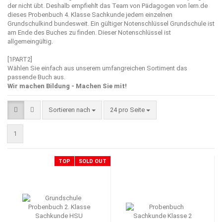
der nicht übt. Deshalb empfiehlt das Team von Pädagogen von
lern.de
dieses Probenbuch 4. Klasse Sachkunde jedem einzelnen
Grundschulkind bundesweit. Ein gültiger Notenschlüssel Grundschule ist
am Ende des Buches zu finden. Dieser Notenschlüssel ist
allgemeingültig.
[1PART2]
Wählen Sie einfach aus unserem umfangreichen Sortiment das
passende Buch aus.
Wir machen Bildung - Machen Sie mit!
Sortieren nach
pro Seite
Sortieren nach
24 pro Seite
1
TOP
SOLD OUT