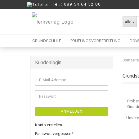
Tel.: 089 54 64 52 00
Alle
GRUNDSCHULE
PRÜFUNGSVORBEREITUNG
DOW
Startseite
Kundenlogin
Berufliche Oberschule
Mittelschule
Grunds
E-
Realschule
Mail-
Wirtschaftsschule
Adresse
Passwort
Probe
Grunds
ANMELDEN
Unsere
Konto erstellen
Passwort vergessen?