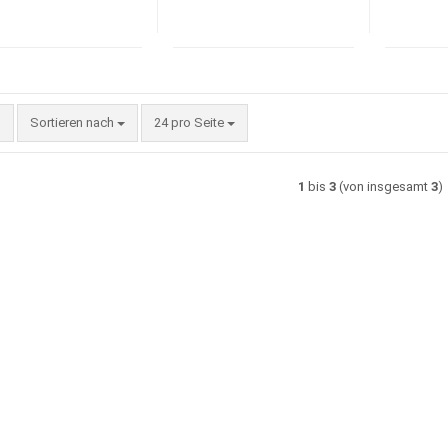
Sortieren nach
pro Seite
Sortieren nach
24 pro Seite
1
bis
3
(von insgesamt
3
)