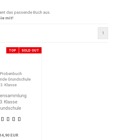
ment das passende Buch aus.
ie mit!
1
TOP
SOLD OUT
bensammlung
3. Klasse
rundschule
eimat- und
achkunde
14,90 EUR