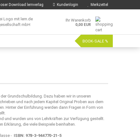
oser Download lernverlag
Kundenlogin
Merkzettel
Ihr Warenkorb
0,00 EUR
BOOK-SALE %
 der Grundschulbildung. Dazu haben wir in unseren
ieben und nach jedem Kapitel Original Proben aus dem
ein. Hinter der Einführung werden dann Fragen in Form von
lt.
und wurden uns von Lehrkräften zur Verfügung gestellt.
Erklärung, die viele Beispiele beinhalten.
Klasse -
ISBN: 978-3-944770-21-5