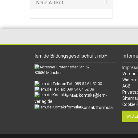
Neue Artikel
lern.de Bildungsgesellschaft mbH
Inform
Fürstenrieder Str. 52
Impres
80686 München
Versand
Widerru
Tel.: 089 54 64 52 00
AGB
Fax: 089 54 64 52 08
Privats
kontakt@lern-
E-Mail:
Sitema
verlag.de
Cookie 
Kontaktformular
WIDE