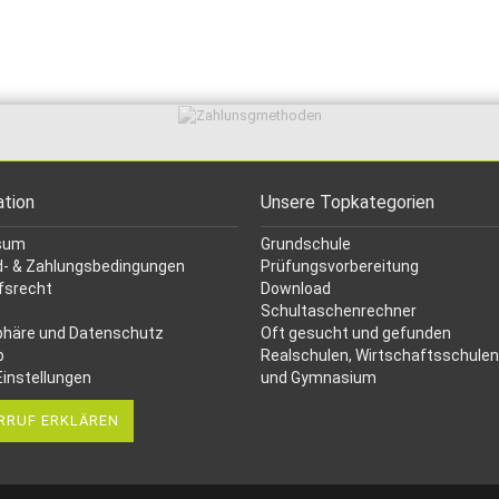
ation
Unsere Topkategorien
sum
Grundschule
- & Zahlungsbedingungen
Prüfungsvorbereitung
fsrecht
Download
Schultaschenrechner
phäre und Datenschutz
Oft gesucht
und gefunden
p
Realschulen,
Wirtschaftsschulen
Einstellungen
und Gymnasium
RRUF ERKLÄREN