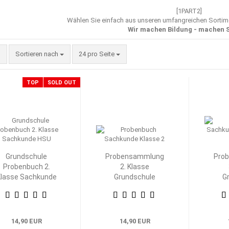
[1PART2]
Wählen Sie einfach aus unseren umfangreichen Sorti
Wir machen Bildung - machen S
Sortieren nach
pro Seite
Sortieren nach
24 pro Seite
TOP
SOLD OUT
Grundschule
Probensammlung
Pro
Probenbuch 2.
2. Klasse
lasse Sachkunde
Grundschule
G
HSU
Heimat- und
H
Sachkunde
S
14,90 EUR
14,90 EUR