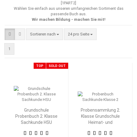
[1PART2]
Wählen Sie einfach aus unseren umfangreichen Sortiment das
passende Buch aus.
Wir machen Bildung - machen Sie mit!
Sortieren nach
pro Seite
Sortieren nach
24 pro Seite
1
TOP
SOLD OUT
Grundschule
Probensammlung 2.
Probenbuch 2. Klasse
Klasse Grundschule
Sachkunde HSU
Heimat- und
Sachkunde