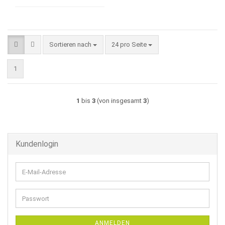
Sortieren nach
pro Seite
Sortieren nach
24 pro Seite
1
1
bis
3
(von insgesamt
3
)
Kundenlogin
E-
Mail-
Adresse
Passwort
ANMELDEN