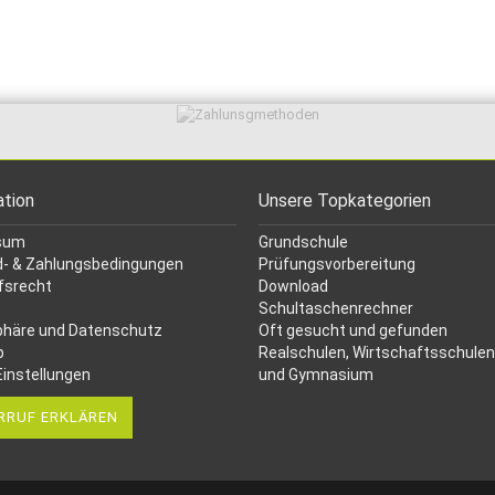
ation
Unsere Topkategorien
sum
Grundschule
- & Zahlungsbedingungen
Prüfungsvorbereitung
fsrecht
Download
Schultaschenrechner
phäre und Datenschutz
Oft gesucht
und gefunden
p
Realschulen,
Wirtschaftsschulen
Einstellungen
und Gymnasium
RRUF ERKLÄREN