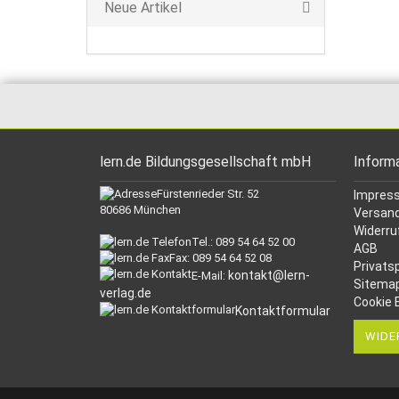
Neue Artikel
lern.de Bildungsgesellschaft mbH
Inform
Fürstenrieder Str. 52
Impres
80686 München
Versand
Widerru
Tel.: 089 54 64 52 00
AGB
Fax: 089 54 64 52 08
Privats
kontakt@lern-
E-Mail:
Sitema
verlag.de
Cookie 
Kontaktformular
WIDE