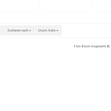
Sortieren nach
pro Seite
Sortieren nach
24 pro Seite
1
bis
3
(von insgesamt
3
)