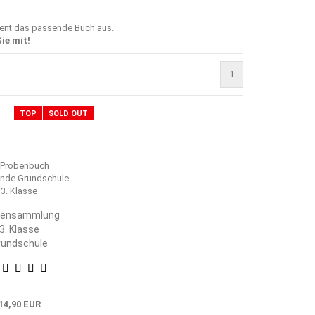
ment das passende Buch aus.
ie mit!
1
TOP
SOLD OUT
bensammlung
3. Klasse
rundschule
eimat- und
achkunde
14,90 EUR