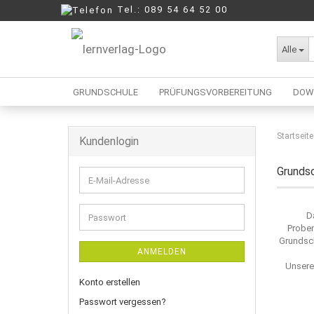
Tel.: 089 54 64 52 00
Alle
GRUNDSCHULE
PRÜFUNGSVORBEREITUNG
DOW
Startseite
Kundenlogin
Berufliche Oberschule
Mittelschule
Grundsc
E-
Realschule
Mail-
Wirtschaftsschule
Adresse
D
Passwort
Probe
Grundsch
ANMELDEN
Unsere
Konto erstellen
Passwort vergessen?