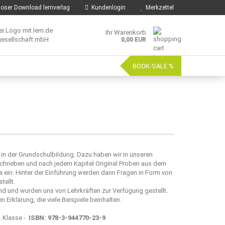
oser Download lernverlag
Kundenlogin
Merkzettel
Ihr Warenkorb
0,00 EUR
BOOK-SALE %
 in der Grundschulbildung. Dazu haben wir in unseren
ieben und nach jedem Kapitel Original Proben aus dem
ma ein. Hinter der Einführung werden dann Fragen in Form von
tellt.
und wurden uns von Lehrkräften zur Verfügung gestellt.
Erklärung, die viele Beispiele beinhalten.
. Klasse -
ISBN: 978-3-944770-23-9