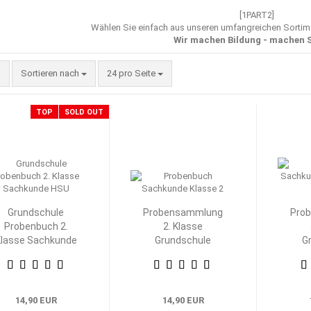
[1PART2]
Wählen Sie einfach aus unseren umfangreichen Sorti
Wir machen Bildung - machen S
Sortieren nach
pro Seite
Sortieren nach
24 pro Seite
TOP
SOLD OUT
Grundschule
Probensammlung
Pro
Probenbuch 2.
2. Klasse
lasse Sachkunde
Grundschule
G
HSU
Heimat- und
H
Sachkunde
S
14,90 EUR
14,90 EUR