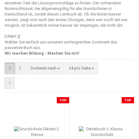
einzelnen Text die Lösungsvorschläge zu finden. Der vorhandene
Notenschlüssel, der allgemeingültig für alle Grundschulen in
Deutschland ist, rundet dieses Lernbuch ab. Ob die Noten besser
werden, zeigt sich nach den ersten Übungen, denn wer sooft übt wie
möglich, ist bekanntlich immer besser als diejenigen, der nicht übt.
[1PART2]
Wählen Sie einfach aus unserem umfangreichen Sortiment das
passende Buch aus.
Wir machen Bildung - Machen Sie mit!
Sortieren nach
pro Seite
Sortieren nach
24 pro Seite
1
TOP
TOP