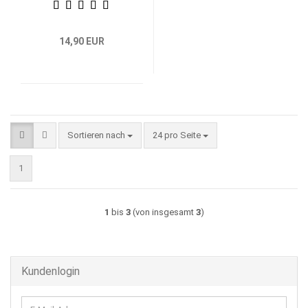
14,90 EUR
Sortieren nach
pro Seite
Sortieren nach
24 pro Seite
1
1
bis
3
(von insgesamt
3
)
Kundenlogin