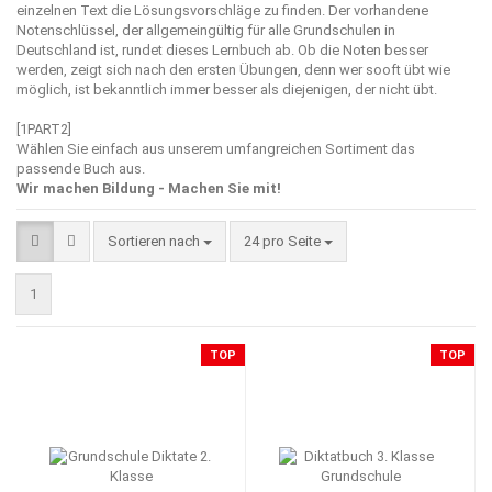
einzelnen Text die Lösungsvorschläge zu finden. Der vorhandene
Notenschlüssel, der allgemeingültig für alle Grundschulen in
Deutschland ist, rundet dieses Lernbuch ab. Ob die Noten besser
werden, zeigt sich nach den ersten Übungen, denn wer sooft übt wie
möglich, ist bekanntlich immer besser als diejenigen, der nicht übt.
[1PART2]
Wählen Sie einfach aus unserem umfangreichen Sortiment das
passende Buch aus.
Wir machen Bildung - Machen Sie mit!
Sortieren nach
pro Seite
Sortieren nach
24 pro Seite
1
TOP
TOP