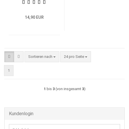
14,90 EUR
Sortieren nach
pro Seite
Sortieren nach
24 pro Seite
1
1
bis
3
(von insgesamt
3
)
Kundenlogin