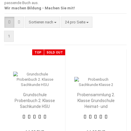
passende Buch aus.
Wir machen Bildung - Machen Sie mit!
Sortieren nach
pro Seite
Sortieren nach
24 pro Seite
1
TOP
SOLD OUT
Grundschule
Probensammlung 2.
Probenbuch 2. Klasse
Klasse Grundschule
Sachkunde HSU
Heimat- und
Sachkunde