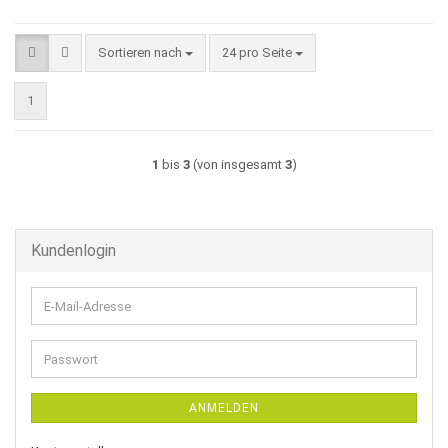
Sortieren nach
pro Seite
Sortieren nach
24 pro Seite
1
1
bis
3
(von insgesamt
3
)
Kundenlogin
E-
Mail-
Adresse
Passwort
ANMELDEN