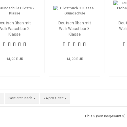
Deutsch üben mit
Deutsch üben mit
Deut
Wolli Waschbär 2.
Wolli Waschbär 3.
Woll
Klasse
Klasse
14,90 EUR
14,90 EUR
Sortieren nach
pro Seite
Sortieren nach
24 pro Seite
1
bis
3
(von insgesamt
3
)