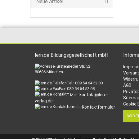
Neue Artikel
lern.de Bildungsgesellschaft mbH
Inform
Fürstenrieder Str. 52
Impres
80686 München
Versand
Widerru
Tel.: 089 54 64 52 00
AGB
Fax: 089 54 64 52 08
Privats
kontakt@lern-
E-Mail:
Sitema
verlag.de
Cookie 
Kontaktformular
WIDE