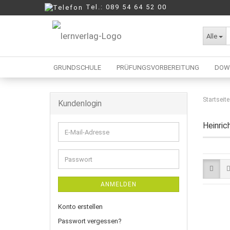
Tel.: 089 54 64 52 00
Alle
GRUNDSCHULE
PRÜFUNGSVORBEREITUNG
DOW
Startseite
Kundenlogin
Berufliche Oberschule
Mittelschule
Heinric
E-
Realschule
Mail-
Wirtschaftsschule
Adresse
Passwort
ANMELDEN
Konto erstellen
Passwort vergessen?