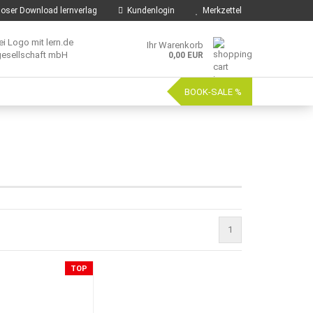
oser Download lernverlag
Kundenlogin
Merkzettel
Ihr Warenkorb
0,00 EUR
BOOK-SALE %
1
TOP