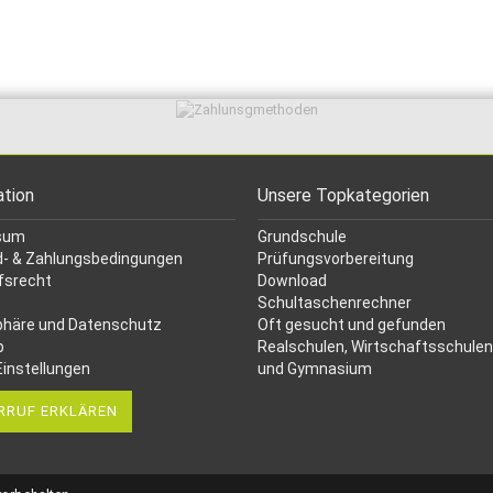
ation
Unsere Topkategorien
sum
Grundschule
- & Zahlungsbedingungen
Prüfungsvorbereitung
fsrecht
Download
Schultaschenrechner
phäre und Datenschutz
Oft gesucht
und gefunden
p
Realschulen,
Wirtschaftsschulen
Einstellungen
und Gymnasium
RRUF ERKLÄREN