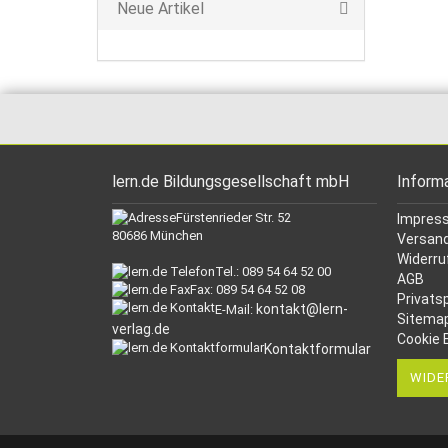
Neue Artikel
lern.de Bildungsgesellschaft mbH
Inform
Fürstenrieder Str. 52
Impres
80686 München
Versand
Widerru
Tel.: 089 54 64 52 00
AGB
Fax: 089 54 64 52 08
Privats
kontakt@lern-
E-Mail:
Sitema
verlag.de
Cookie 
Kontaktformular
WIDE