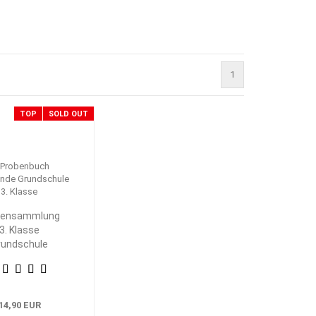
1
TOP
SOLD OUT
bensammlung
3. Klasse
rundschule
eimat- und
achkunde
14,90 EUR