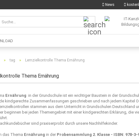
News
kostenl
Suche...
NLOAD
»
»
tag
Lernzielkontrolle Thema Ernährung
lkontrolle Thema Ernährung
ema
Ernährung
in der Grundschule ist ein wichtiger Baustein in der Grundsc
e kindgerechte Zusammenfassungen geschrieben und nach jedem Kapitel Origi
ernzielkontrollen stammen aus dem Unterricht in Grundschulen Deutschland un
er beginnen bei jeden Themengebiet mit einer kindgerechten Erklärung, die viel
ührt.
achkundebücher sind praxiserprobt durch unsere Nachhilfekinder.
en das Thema
Ernährung
in der
Probensammlung 2. Klasse - ISBN: 978-3-9