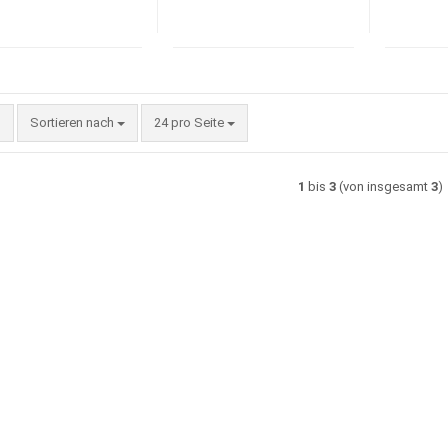
Sortieren nach
pro Seite
Sortieren nach
24 pro Seite
1
bis
3
(von insgesamt
3
)