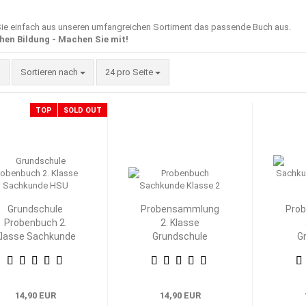
ie einfach aus unseren umfangreichen Sortiment das passende Buch aus.
hen Bildung - Machen Sie mit!
Sortieren nach
pro Seite
Sortieren nach
24 pro Seite
TOP
SOLD OUT
Grundschule
Probensammlung
Pro
Probenbuch 2.
2. Klasse
lasse Sachkunde
Grundschule
G
HSU
Heimat- und
H
Sachkunde
S
14,90 EUR
14,90 EUR