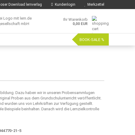
oser Download lernverlag
Kundenlogin
Merkzettel
Ihr Warenkorb
0,00 EUR
BOOK-SALE %
hulbildung. Dazu haben wir in unseren Probensammlugen
nal Proben aus dem Grundschulunterricht veröffentlicht.
d wurden uns von Lehrkräften zur Verfügung gestellt.
e Beispiele beinhalten. Danach wird die Lernzielkontrolle
44770-21-5​