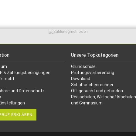
ation
Unsere Topkategorien
sum
Grundschule
- & Zahlungsbedingungen
Prüfungsvorbereitung
fsrecht
Download
Schultaschenrechner
phäre und Datenschutz
Oft gesucht
und gefunden
p
Realschulen,
Wirtschaftsschulen
Einstellungen
und Gymnasium
RRUF ERKLÄREN