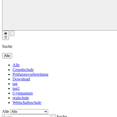
0
Suche
Alle
Alle
Grundschule
Prüfungsvorbereitung
Download
tag
tag2
Gymnasium
realschule
Wirtschaftsschule
Alle
Suche...