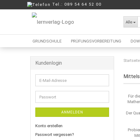
Tel.: 089 54 64 52 00
Alle
GRUNDSCHULE
PRÜFUNGSVORBEREITUNG
DOW
Startseite
Kundenlogin
Berufliche Oberschule
Mittelschule
Mittels
E-
Realschule
Mail-
Wirtschaftsschule
Adresse
Für di
Passwort
Mathem
ANMELDEN
Der Qua
Konto erstellen
Probie
Passwort vergessen?
Mit