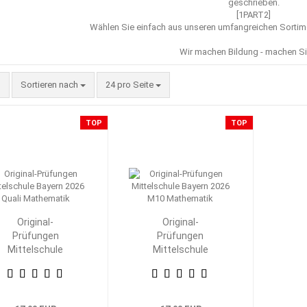
geschrieben.
[1PART2]
Wählen Sie einfach aus unseren umfangreichen Sorti
Wir machen Bildung - machen Si
Sortieren nach
pro Seite
Sortieren nach
24 pro Seite
TOP
TOP
Original-
Original-
Prüfungen
Prüfungen
Mittelschule
Mittelschule
Bayern 2026 Quali
Bayern 2026 M10
Mathematik
Mathematik