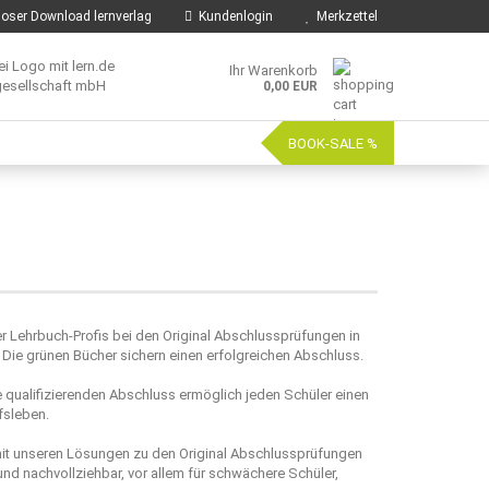
oser Download lernverlag
Kundenlogin
Merkzettel
Ihr Warenkorb
0,00 EUR
BOOK-SALE %
er Lehrbuch-Profis bei den Original Abschlussprüfungen in
Die grünen Bücher sichern einen erfolgreichen Abschluss.
he qualifizierenden Abschluss ermöglich jeden Schüler einen
fsleben.
mit unseren Lösungen zu den Original Abschlussprüfungen
und nachvollziehbar, vor allem für schwächere Schüler,