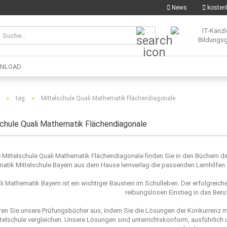
News
kostenl
Suche...
NLOAD
»
»
tag
Mittelschule Quali Mathematik Flächendiagonale
chule Quali Mathematik Flächendiagonale
e Mittelschule Quali Mathematik Flächendiagonale finden Sie in den Büchern d
atik Mittelschule Bayern aus dem Hause lernverlag die passenden Lernhilfen. 
li Mathematik Bayern ist ein wichtiger Baustein im Schulleben. Der erfolgreic
reibungslosen Einstieg in das Beru
ren Sie unsere Prüfungsbücher aus, indem Sie die Lösungen der Konkurrenz 
telschule vergleichen. Unsere Lösungen sind unterrichtskonform, ausführlich 