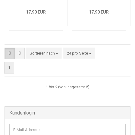
17,90 EUR
17,90 EUR
Sortieren nach
pro Seite
Sortieren nach
24 pro Seite
1
1
bis
2
(von insgesamt
2
)
Kundenlogin
E-
Mail-