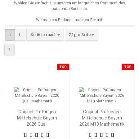
Wählen Sie einfach aus unseren umfangreichen Sortiment das
passende Buch aus.
Wir machen Bildung - machen Sie mit!
Sortieren nach
pro Seite
Sortieren nach
24 pro Seite
1
TOP
TOP
Original-Prüfungen
Original-Prüfungen
Mittelschule Bayern
Mittelschule Bayern
2026 Quali
2026 M10 Mathematik
Mathematik