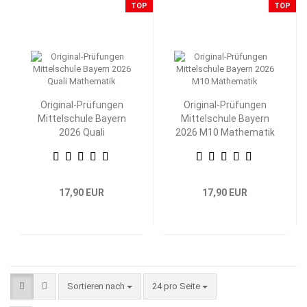
TOP
TOP
Original-Prüfungen
Original-Prüfungen
Mittelschule Bayern
Mittelschule Bayern
2026 Quali
2026 M10 Mathematik
Mathematik
17,90 EUR
17,90 EUR
Sortieren nach
pro Seite
Sortieren nach
24 pro Seite