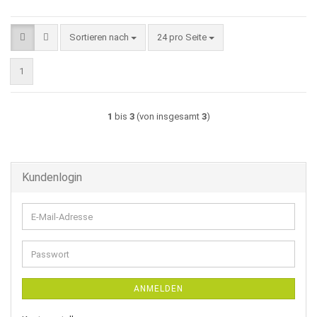
Sortieren nach
pro Seite
Sortieren nach
24 pro Seite
1
1
bis
3
(von insgesamt
3
)
Kundenlogin
E-
Mail-
Adresse
Passwort
ANMELDEN