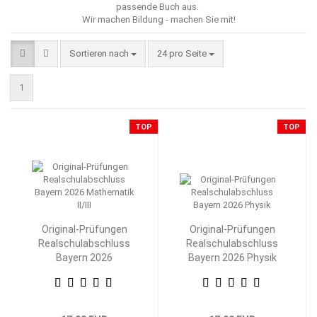
passende Buch aus.
Wir machen Bildung - machen Sie mit!
Sortieren nach
pro Seite
Sortieren nach
24 pro Seite
1
TOP
TOP
Original-Prüfungen
Original-Prüfungen
Realschulabschluss
Realschulabschluss
Bayern 2026
Bayern 2026 Physik
Mathematik II/III