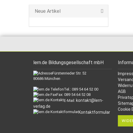
Neue Artikel
lern.de Bildungsgesellschaft mbH
Inform
Fürstenrieder Str. 52
Impres
80686 München
Versand
Widerru
Tel.: 089 54 64 52 00
AGB
Fax: 089 54 64 52 08
Privats
kontakt@lern-
E-Mail:
Sitema
verlag.de
Cookie 
Kontaktformular
WIDE