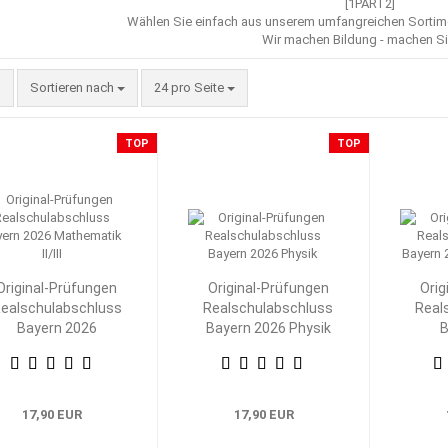
[1PART2]
Wählen Sie einfach aus unserem umfangreichen Sorti
Wir machen Bildung - machen Si
Sortieren nach
pro Seite
Sortieren nach
24 pro Seite
TOP
TOP
Original-Prüfungen
Original-Prüfungen
Orig
ealschulabschluss
Realschulabschluss
Real
Bayern 2026
Bayern 2026 Physik
B
Mathematik II/III
M
17,90 EUR
17,90 EUR