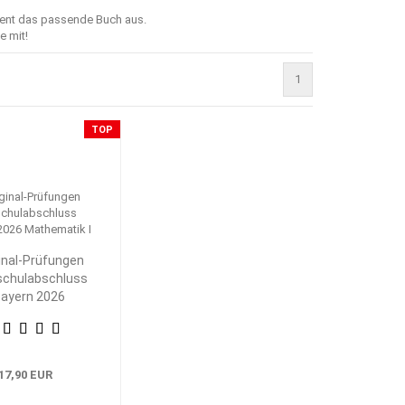
ment das passende Buch aus.
e mit!
1
TOP
inal-Prüfungen
schulabschluss
ayern 2026
athematik I
17,90 EUR