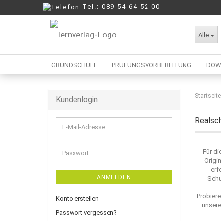
Tel.: 089 54 64 52 00
Alle
GRUNDSCHULE
PRÜFUNGSVORBEREITUNG
DOW
Startseite
Kundenlogin
Berufliche Oberschule
Mittelschule
Realsc
E-
Realschule
Mail-
Wirtschaftsschule
Adresse
Für di
Passwort
Origi
erf
ANMELDEN
Schu
Probiere
Konto erstellen
unsere
Passwort vergessen?