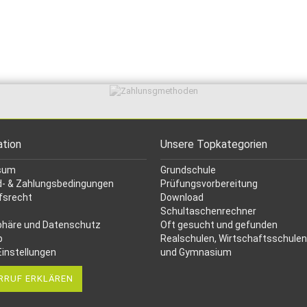
ation
Unsere Topkategorien
sum
Grundschule
- & Zahlungsbedingungen
Prüfungsvorbereitung
fsrecht
Download
Schultaschenrechner
phäre und Datenschutz
Oft gesucht
und gefunden
p
Realschulen,
Wirtschaftsschulen
Einstellungen
und Gymnasium
RRUF ERKLÄREN