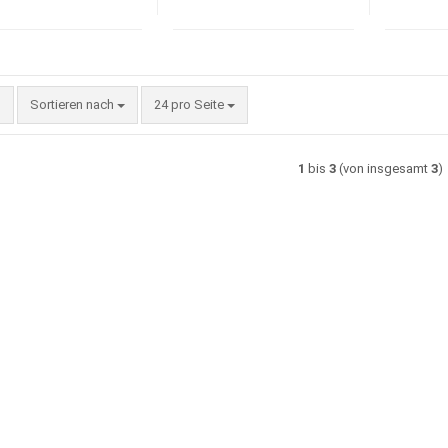
Sortieren nach
pro Seite
Sortieren nach
24 pro Seite
1
bis
3
(von insgesamt
3
)