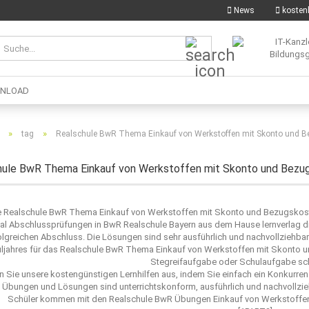
News
kostenl
Suche...
NLOAD
»
»
tag
Realschule BwR Thema Einkauf von Werkstoffen mit Skonto und 
hule BwR Thema Einkauf von Werkstoffen mit Skonto und Bezu
e Realschule BwR Thema Einkauf von Werkstoffen mit Skonto und Bezugskoste
nal Abschlussprüfungen in BwR Realschule Bayern aus dem Hause lernverlag di
olgreichen Abschluss. Die Lösungen sind sehr ausführlich und nachvollziehb
ljahres für das Realschule BwR Thema Einkauf von Werkstoffen mit Skonto un
Stegreifaufgabe oder Schulaufgabe sc
n Sie unsere kostengünstigen Lernhilfen aus, indem Sie einfach ein Konkurr
 Übungen und Lösungen sind unterrichtskonform, ausführlich und nachvollzie
Schüler kommen mit den Realschule BwR Übungen Einkauf von Werkstoffen