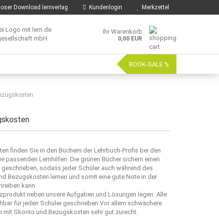
oser Download lernverlag
Kundenlogin
Merkzettel
Ihr Warenkorb
0,00 EUR
BOOK-SALE %
Bezugskosten
gskosten
n finden Sie in den Büchern der Lehrbuch-Profis bei den
e passenden Lernhilfen. Die grünen Bücher sichern einen
ar geschrieben, sodass jeder Schüler auch während des
d Bezugskosten lernen und somit eine gute Note in der
hreiben kann.
enzprodukt neben unsere Aufgaben und Lösungen legen. Alle
hbar für jeden Schüler geschrieben Vor allem schwächere
 mit Skonto und Bezugskosten sehr gut zurecht.