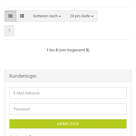
Sortieren nach
pro Seite
Sortieren nach
24 pro Seite
1
1
bis
3
(von insgesamt
3
)
Kundenlogin
E-
Mail-
Adresse
Passwort
ANMELDEN