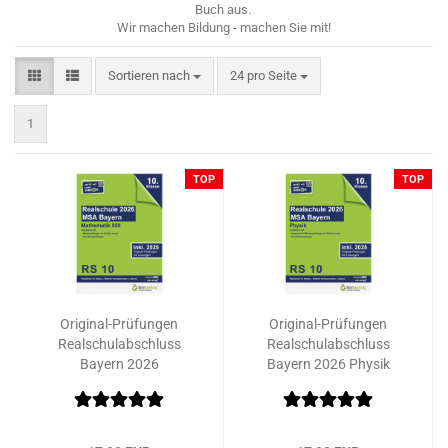
Buch aus.
Wir machen Bildung - machen Sie mit!
Sortieren nach
pro Seite
Sortieren nach
24 pro Seite
1
TOP
TOP
Original-Prüfungen
Original-Prüfungen
Realschulabschluss
Realschulabschluss
Bayern 2026
Bayern 2026 Physik
Mathematik II/III