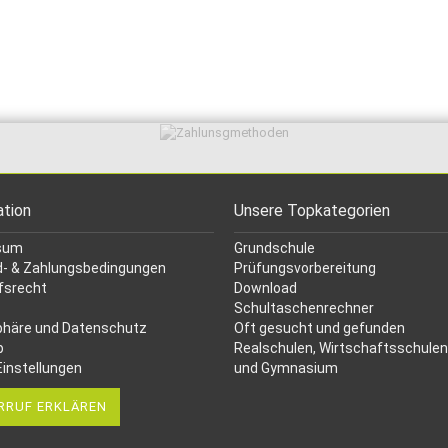
ation
Unsere Topkategorien
sum
Grundschule
- & Zahlungsbedingungen
Prüfungsvorbereitung
fsrecht
Download
Schultaschenrechner
phäre und Datenschutz
Oft gesucht
und gefunden
p
Realschulen,
Wirtschaftsschulen
Einstellungen
und Gymnasium
RRUF ERKLÄREN