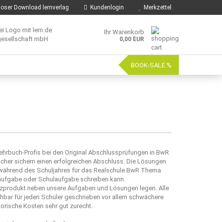
oser Download lernverlag
Kundenlogin
Merkzettel
Ihr Warenkorb
0,00 EUR
BOOK-SALE %
Lehrbuch-Profis bei den Original Abschlussprüfungen in BwR
ücher sichern einen erfolgreichen Abschluss. Die Lösungen
h während des Schuljahres für das Realschule BwR Thema
ifaufgabe oder Schulaufgabe schreiben kann.
enzprodukt neben unsere Aufgaben und Lösungen legen. Alle
hbar für jeden Schüler geschrieben vor allem schwächere
rische Kosten sehr gut zurecht.