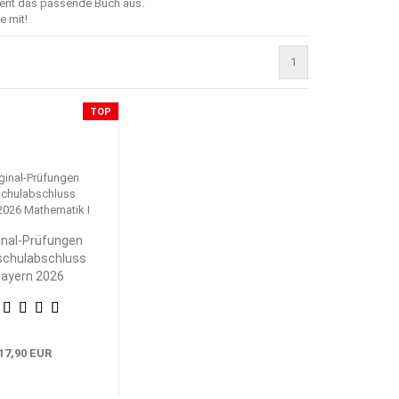
ment das passende Buch aus.
e mit!
1
TOP
inal-Prüfungen
schulabschluss
ayern 2026
athematik I
17,90 EUR