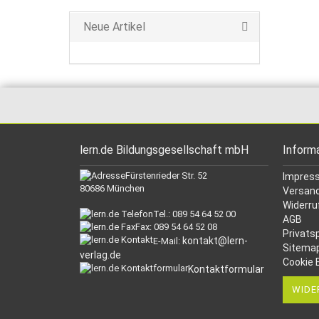
Neue Artikel
lern.de Bildungsgesellschaft mbH
Inform
Fürstenrieder Str. 52
Impres
80686 München
Versand
Widerru
Tel.: 089 54 64 52 00
AGB
Fax: 089 54 64 52 08
Privats
kontakt@lern-
E-Mail:
Sitema
verlag.de
Cookie 
Kontaktformular
WIDE