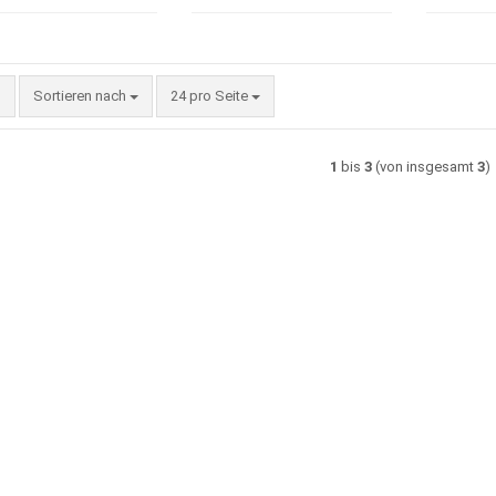
Sortieren nach
pro Seite
Sortieren nach
24 pro Seite
1
bis
3
(von insgesamt
3
)