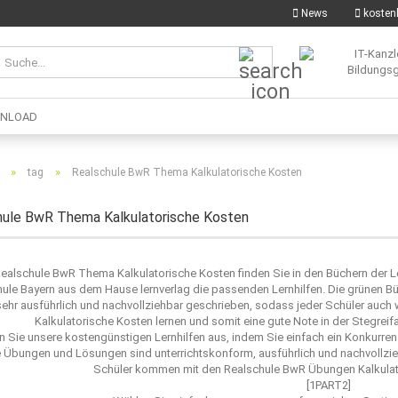
News
kostenl
Suche...
NLOAD
»
»
tag
Realschule BwR Thema Kalkulatorische Kosten
hule BwR Thema Kalkulatorische Kosten
Realschule BwR Thema Kalkulatorische Kosten finden Sie in den Büchern der 
ule Bayern aus dem Hause lernverlag die passenden Lernhilfen. Die grünen B
sehr ausführlich und nachvollziehbar geschrieben, sodass jeder Schüler auc
Kalkulatorische Kosten lernen und somit eine gute Note in der Stegre
n Sie unsere kostengünstigen Lernhilfen aus, indem Sie einfach ein Konkurr
 Übungen und Lösungen sind unterrichtskonform, ausführlich und nachvollzie
Schüler kommen mit den Realschule BwR Übungen Kalkulato
[1PART2]