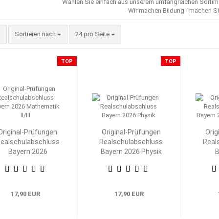
Wählen Sie einfach aus unserem umfangreichen Sorti
Wir machen Bildung - machen Si
Sortieren nach
pro Seite
Sortieren nach
24 pro Seite
TOP
TOP
Original-Prüfungen
Original-Prüfungen
Orig
ealschulabschluss
Realschulabschluss
Real
Bayern 2026
Bayern 2026 Physik
B
Mathematik II/III
M
17,90 EUR
17,90 EUR