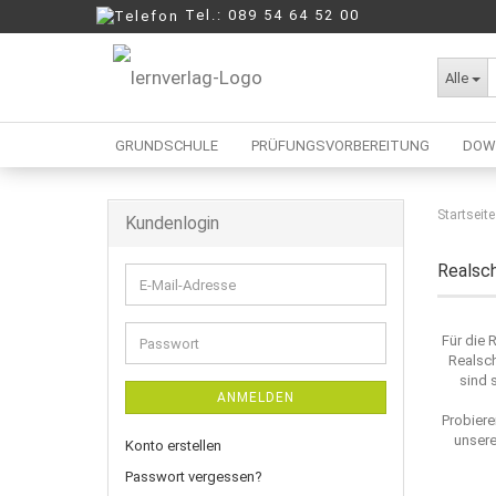
Tel.: 089 54 64 52 00
Alle
GRUNDSCHULE
PRÜFUNGSVORBEREITUNG
DOW
Startseite
Kundenlogin
Berufliche Oberschule
Mittelschule
Realsc
E-
Realschule
Mail-
Wirtschaftsschule
Adresse
Für die 
Passwort
Realsch
sind 
ANMELDEN
Probiere
unsere
Konto erstellen
Passwort vergessen?