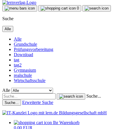
0
Suche
Alle
Alle
Grundschule
Prüfungsvorbereitung
Download
tag
tag2
Gymnasium
realschule
Wirtschaftsschule
Alle
Suche...
Erweiterte Suche
Suche...
Ihr Warenkorb
0,00 EUR