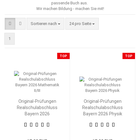
passende Buch aus.
Wir machen Bildung - machen Sie mit!
Sortieren nach
pro Seite
Sortieren nach
24 pro Seite
1
TOP
TOP
Original-Prüfungen
Original-Prüfungen
Realschulabschluss
Realschulabschluss
Bayern 2026
Bayern 2026 Physik
Mathematik II/III