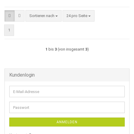
Sortieren nach
pro Seite
Sortieren nach
24 pro Seite
1
1
bis
3
(von insgesamt
3
)
Kundenlogin
E-
Mail-
Adresse
Passwort
ANMELDEN