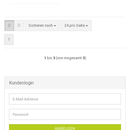
Sortieren nach
pro Seite
Sortieren nach
24 pro Seite
1
1
bis
3
(von insgesamt
3
)
Kundenlogin
E-
Mail-
Adresse
Passwort
ANMELDEN