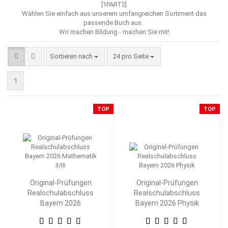
[1PART2]
Wählen Sie einfach aus unserem umfangreichen Sortiment das
passende Buch aus.
Wir machen Bildung - machen Sie mit!
Sortieren nach
pro Seite
Sortieren nach
24 pro Seite
1
TOP
TOP
Original-Prüfungen
Original-Prüfungen
Realschulabschluss
Realschulabschluss
Bayern 2026
Bayern 2026 Physik
Mathematik II/III