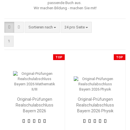
passende Buch aus.
Wir machen Bildung - machen Sie mit!
Sortieren nach
pro Seite
Sortieren nach
24 pro Seite
1
TOP
TOP
Original-Prüfungen
Original-Prüfungen
Realschulabschluss
Realschulabschluss
Bayern 2026
Bayern 2026 Physik
Mathematik II/III