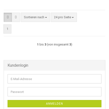
Sortieren nach
pro Seite
Sortieren nach
24 pro Seite
1
1
bis
3
(von insgesamt
3
)
Kundenlogin
E-
Mail-
Adresse
Passwort
ANMELDEN